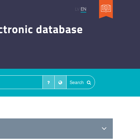
LV
EN
ctronic database
Search