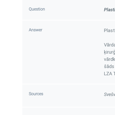
Question
Plast
Answer
Plast
Vār
ķiru
vārdk
šāds
LZA T
Sources
Svešv