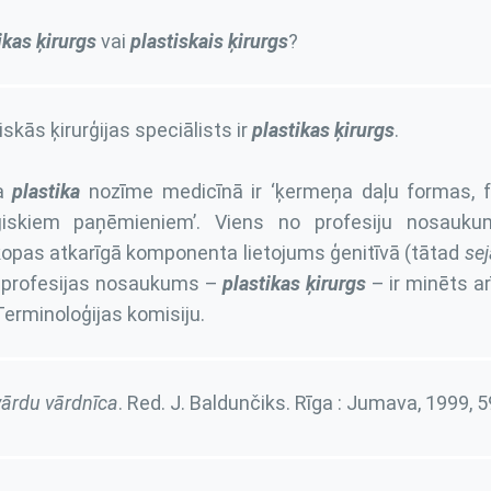
ikas
ķirurgs
vai
plastiskais
ķirurgs
?
iskās ķirurģijas speciālists ir
plastikas
ķirurgs
.
da
plastika
nozīme medicīnā ir ‘ķermeņa daļu formas, f
rģiskiem paņēmieniem’. Viens no profesiju nosauku
opas atkarīgā komponenta lietojums ģenitīvā (tātad
sej
 profesijas nosaukums –
plastikas
ķirurgs
– ir minēts ar
erminoloģijas komisiju.
ārdu vārdnīca
. Red. J. Baldunčiks. Rīga : Jumava, 1999,
5