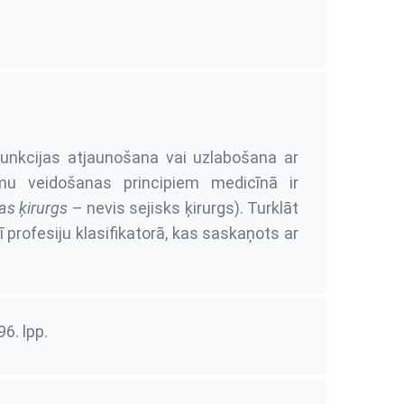
unkcijas atjaunošana vai uzlabošana ar
mu veidošanas principiem medicīnā ir
as ķirurgs
– nevis sejisks ķirurgs). Turklāt
ī profesiju klasifikatorā, kas saskaņots ar
96. lpp.