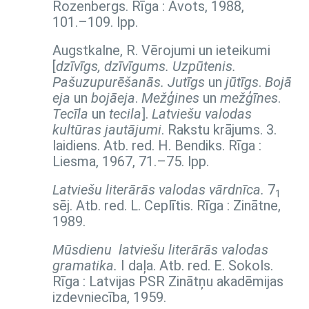
Rozenbergs. Rīga : Avots, 1988,
101.–109. lpp.
Augstkalne, R. Vērojumi un ieteikumi
[
dzīvīgs, dzīvīgums. Uzpūtenis.
Pašuzupurēšanās. Jutīgs
un
jūtīgs
.
Bojā
eja
un
bojāeja
.
Mežģines
un
mežģīnes
.
Tecīla
un
tecila
].
Latviešu valodas
kultūras jautājumi
. Rakstu krājums. 3.
laidiens. Atb. red. H. Bendiks. Rīga :
Liesma, 1967,
71.–75. lpp.
Latviešu literārās valodas vārdnīca.
7
1
sēj
. Atb. red. L. Ceplītis. Rīga : Zinātne,
1989.
Mūsdienu latviešu literārās valodas
gramatika.
I daļa
. Atb. red. E. Sokols.
Rīga : Latvijas PSR Zinātņu akadēmijas
izdevniecība, 1959.