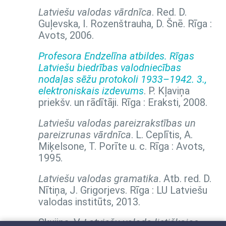
Latviešu valodas vārdnīca
. Red. D.
Guļevska, I. Rozenštrauha, D. Šnē. Rīga :
Avots, 2006.
Profesora Endzelīna atbildes. Rīgas
Latviešu biedrības valodniecības
nodaļas sēžu protokoli 1933–1942. 3.,
elektroniskais izdevums
. P. Kļaviņa
priekšv. un rādītāji. Rīga : Eraksti, 2008.
Latviešu valodas pareizrakstības un
pareizrunas vārdnīca
. L. Ceplītis, A.
Miķelsone, T. Porīte u. c. Rīga : Avots,
1995.
Latviešu valodas gramatika
. Atb. red. D.
Nītiņa, J. Grigorjevs. Rīga : LU Latviešu
valodas institūts, 2013.
Skujiņa, V.
Latviešu valoda lietišķajos