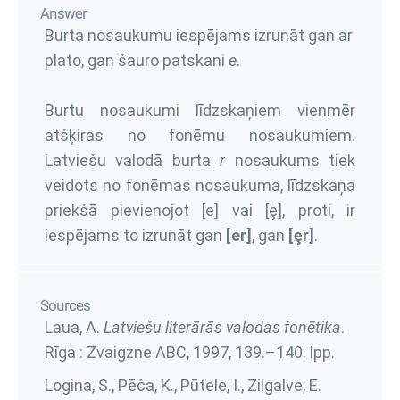
Answer
Burta nosaukumu iespējams izrunāt gan ar
plato, gan šauro patskani
e
.
Burtu nosaukumi līdzskaņiem vienmēr
atšķiras no fonēmu nosaukumiem.
Latviešu valodā burta
r
nosaukums tiek
veidots no fonēmas nosaukuma, līdzskaņa
priekšā pievienojot [e] vai [ȩ], proti, ir
iespējams to izrunāt gan
[er]
, gan
[ȩr]
.
Sources
Laua, A.
Latviešu literārās valodas fonētika
.
Rīga : Zvaigzne ABC, 1997,
139.–140. lpp.
Logina, S., Pēča, K., Pūtele, I., Zilgalve, E.