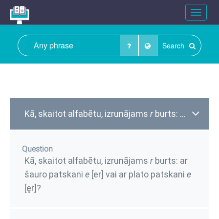
Toggle
navigat
Search
Kā, skaitot alfabētu, izrunājams
r
burts: ar šauro patskani
Question
Kā, skaitot alfabētu, izrunājams
r
burts: ar
šauro patskani
e
[er] vai ar plato patskani
e
[ȩr]?