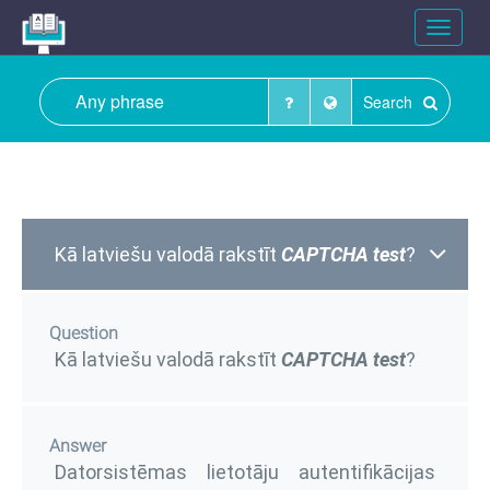
Toggle
navigat
Search
Kā latviešu valodā rakstīt
CAPTCHA test
?
Question
Kā latviešu valodā rakstīt
CAPTCHA test
?
Answer
Datorsistēmas lietotāju autentifikācijas