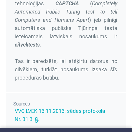
tehnoloģijas
CAPTCHA
(
Completely
Automated Public Turing test to tell
Computers and Humans Apart
) jeb pilnīgi
automātiska publiska Tjūringa testa
ieteicamais latviskais nosaukums ir
cilvēktests
.
Tas ir paredzēts, lai atšķirtu datorus no
cilvēkiem, turklāt nosaukums izsaka šīs
procedūras būtību.
Sources
VVC LVEK 13.11.2013. sēdes protokola
Nr. 31 3. §
.