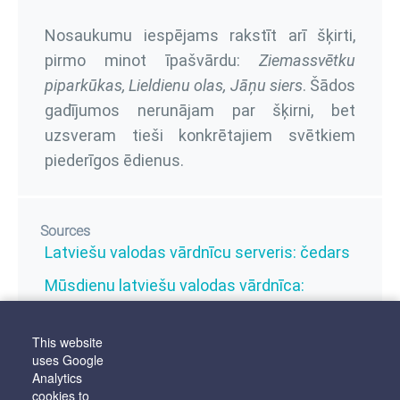
Nosaukumu iespējams rakstīt arī šķirti,
pirmo minot īpašvārdu:
Ziemassvētku
piparkūkas, Lieldienu olas, Jāņu siers
. Šādos
gadījumos nerunājam par šķirni, bet
uzsveram tieši konkrētajiem svētkiem
piederīgos ēdienus.
Sources
Latviešu valodas vārdnīcu serveris: čedars
Mūsdienu latviešu valodas vārdnīca:
jāņusiers
This website
uses Google
Analytics
Linguistic sectors
cookies to