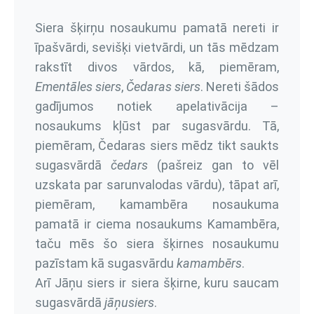
Siera šķirņu nosaukumu pamatā nereti ir
īpašvārdi, sevišķi vietvārdi, un tās mēdzam
rakstīt divos vārdos, kā, piemēram,
Ementāles siers
,
Čedaras siers
. Nereti šādos
gadījumos notiek apelativācija –
nosaukums kļūst par sugasvārdu. Tā,
piemēram, Čedaras siers mēdz tikt saukts
sugasvārdā
čedars
(pašreiz gan to vēl
uzskata par sarunvalodas vārdu), tāpat arī,
piemēram, kamambēra nosaukuma
pamatā ir ciema nosaukums Kamambēra,
taču mēs šo siera šķirnes nosaukumu
pazīstam kā sugasvārdu
kamambērs
.
Arī Jāņu siers ir siera šķirne, kuru saucam
sugasvārdā
jāņusiers
.