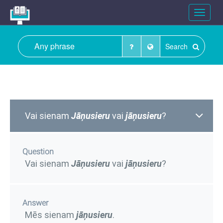
Toggle
navigat
Search
Vai sienam
Jāņusieru
vai
jāņusieru
?
Question
Vai sienam
Jāņusieru
vai
jāņusieru
?
Answer
Mēs sienam
jāņusieru
.