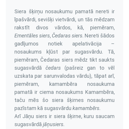
Siera šķirņu nosaukumu pamatā nereti ir
īpašvārdi, sevišķi vietvārdi, un tās mēdzam
rakstīt divos vārdos, kā, piemēram,
Ementāles siers
,
Čedaras siers
. Nereti šādos
gadījumos notiek apelativācija –
nosaukums kļūst par sugasvārdu. Tā,
piemēram, Čedaras siers mēdz tikt saukts
sugasvārdā
čedars
(pašreiz gan to vēl
uzskata par sarunvalodas vārdu), tāpat arī,
piemēram, kamambēra nosaukuma
pamatā ir ciema nosaukums Kamambēra,
taču mēs šo siera šķirnes nosaukumu
pazīstam kā sugasvārdu
kamambērs
.
Arī Jāņu siers ir siera šķirne, kuru saucam
sugasvārdā
jāņusiers
.