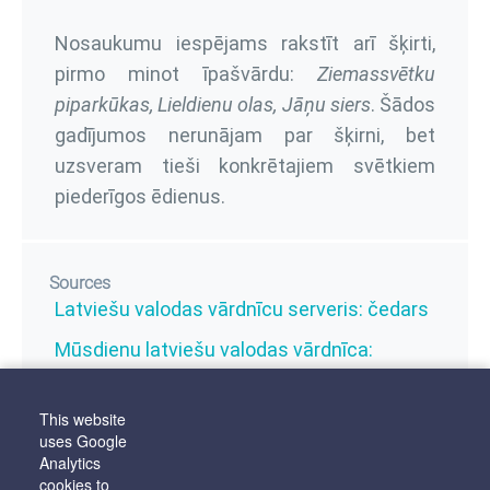
Nosaukumu iespējams rakstīt arī šķirti,
pirmo minot īpašvārdu:
Ziemassvētku
piparkūkas, Lieldienu olas, Jāņu siers
. Šādos
gadījumos nerunājam par šķirni, bet
uzsveram tieši konkrētajiem svētkiem
piederīgos ēdienus.
Sources
Latviešu valodas vārdnīcu serveris: čedars
Mūsdienu latviešu valodas vārdnīca:
jāņusiers
This website
uses Google
Analytics
Linguistic sectors
cookies to