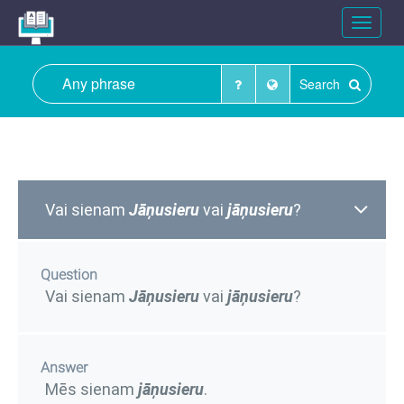
Toggle
navigat
Search
Vai sienam
Jāņusieru
vai
jāņusieru
?
Question
Vai sienam
Jāņusieru
vai
jāņusieru
?
Answer
Mēs sienam
jāņusieru
.