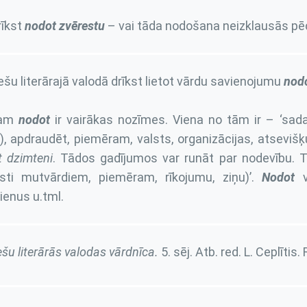
rīkst
nodot zvērestu
– vai tāda nodošana neizklausās pē
ešu literārajā valodā drīkst lietot vārdu savienojumu
nodo
dam
nodot
ir vairākas nozīmes. Viena no tām ir – ‘sadar
), apdraudēt, piemēram, valsts, organizācijas, atseviš
 dzimteni
. Tādos gadījumos var runāt par nodevību.
asti mutvārdiem, piemēram, rīkojumu, ziņu)’.
Nodot
va
ienus u.tml.
ešu literārās valodas vārdnīca
.
5. sēj
. Atb. red. L. Ceplītis.