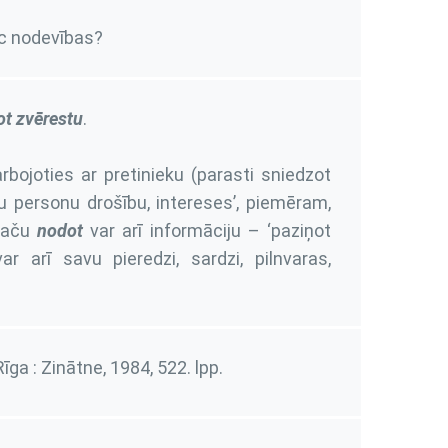
c nodevības?
t zvērestu
.
bojoties ar pretinieku (parasti sniedzot
ķu personu drošību, intereses’, piemēram,
 Taču
nodot
var arī informāciju – ‘paziņot
r arī savu pieredzi, sardzi, pilnvaras,
 Rīga : Zinātne, 1984,
522. lpp.