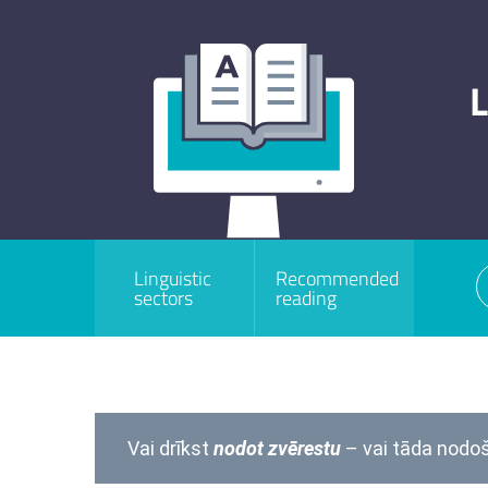
L
Linguistic
Recommended
sectors
reading
Vai drīkst
nodot zvērestu
– vai tāda nodo