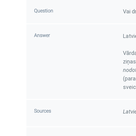
Question
Vai d
Answer
Latvi
Vār
ziņas
nodot
(par
sveic
Sources
Latvi