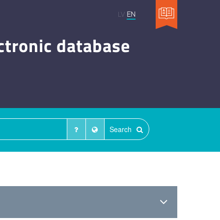
LV
EN
ctronic database
Search