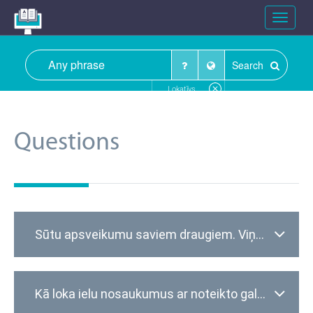
Toggle
navigat
Search
Lokatīvs
Questions
Sūtu apsveikumu saviem draugiem. Viņus sauc
A
Kā loka ielu nosaukumus ar noteikto galotni?