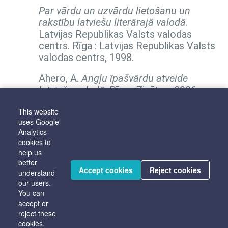
Par vārdu un uzvārdu lietošanu un
rakstību latviešu literārajā valodā
.
Latvijas Republikas Valsts valodas
centrs. Rīga : Latvijas Republikas Valsts
valodas centrs, 1998.
Ahero, A.
Angļu īpašvārdu atveide
latviešu valodā
. Rīga : Zinātne, 2006.
Bankava, B.
Franču īpašvārdu atveide
This website
uses Google
latviešu valodā
. Rīga : Zinātne, 2004.
Analytics
cookies to
All results
help us
better
Accept cookies
Reject cookies
understand
our users.
You can
accept or
reject these
cookies.