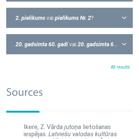
2. pielikums
vai
pielikums Nr. 2
?
20. gadsimta 60. gadi
vai
20. gadsimta 60-tie gadi
All results
Sources
Ikere, Z. Vārda
jutoņa
lietošanas
iespējas.
Latviešu valodas kultūras