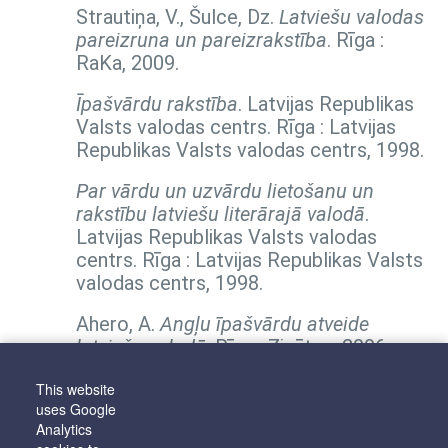
Strautiņa, V., Šulce, Dz.
Latviešu valodas
pareizruna un pareizrakstība
. Rīga :
RaKa, 2009.
Īpašvārdu rakstība
. Latvijas Republikas
Valsts valodas centrs. Rīga : Latvijas
Republikas Valsts valodas centrs, 1998.
Par vārdu un uzvārdu lietošanu un
rakstību latviešu literārajā valodā
.
Latvijas Republikas Valsts valodas
centrs. Rīga : Latvijas Republikas Valsts
valodas centrs, 1998.
Ahero, A.
Angļu īpašvārdu atveide
latviešu valodā
. Rīga : Zinātne, 2006.
Bankava, B.
Franču īpašvārdu atveide
This website
uses Google
latviešu valodā
. Rīga : Zinātne, 2004.
Analytics