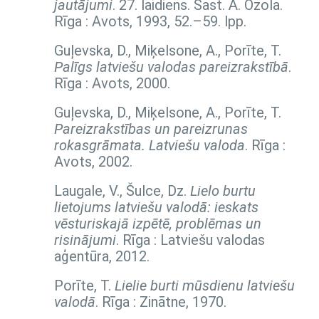
jautājumi
. 27. laidiens. Sast. Ā. Ozola.
Rīga : Avots, 1993,
52.–59. lpp.
Guļevska, D., Miķelsone, A., Porīte, T.
Palīgs latviešu valodas pareizrakstībā
.
Rīga : Avots, 2000.
Guļevska, D., Miķelsone, A., Porīte, T.
Pareizrakstības un pareizrunas
rokasgrāmata. Latviešu valoda
. Rīga :
Avots, 2002.
Laugale, V., Šulce, Dz.
Lielo burtu
lietojums latviešu valodā: ieskats
vēsturiskajā izpētē, problēmas un
risinājumi
. Rīga : Latviešu valodas
aģentūra, 2012.
Porīte, T.
Lielie burti mūsdienu latviešu
valodā
. Rīga : Zinātne, 1970.