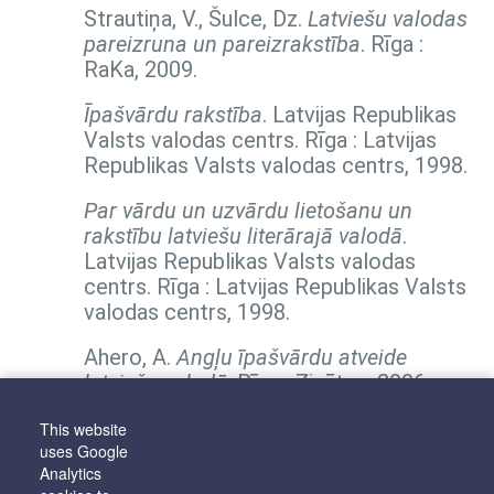
Strautiņa, V., Šulce, Dz.
Latviešu valodas
pareizruna un pareizrakstība
. Rīga :
RaKa, 2009.
Īpašvārdu rakstība
. Latvijas Republikas
Valsts valodas centrs. Rīga : Latvijas
Republikas Valsts valodas centrs, 1998.
Par vārdu un uzvārdu lietošanu un
rakstību latviešu literārajā valodā
.
Latvijas Republikas Valsts valodas
centrs. Rīga : Latvijas Republikas Valsts
valodas centrs, 1998.
Ahero, A.
Angļu īpašvārdu atveide
latviešu valodā
. Rīga : Zinātne, 2006.
Bankava, B.
Franču īpašvārdu atveide
This website
uses Google
latviešu valodā
. Rīga : Zinātne, 2004.
Analytics