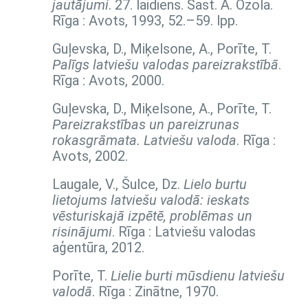
jautājumi
. 27. laidiens. Sast. Ā. Ozola.
Rīga : Avots, 1993,
52.–59. lpp.
Guļevska, D., Miķelsone, A., Porīte, T.
Palīgs latviešu valodas pareizrakstībā
.
Rīga : Avots, 2000.
Guļevska, D., Miķelsone, A., Porīte, T.
Pareizrakstības un pareizrunas
rokasgrāmata. Latviešu valoda
. Rīga :
Avots, 2002.
Laugale, V., Šulce, Dz.
Lielo burtu
lietojums latviešu valodā: ieskats
vēsturiskajā izpētē, problēmas un
risinājumi
. Rīga : Latviešu valodas
aģentūra, 2012.
Porīte, T.
Lielie burti mūsdienu latviešu
valodā
. Rīga : Zinātne, 1970.