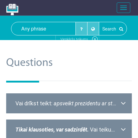
Toggle
navigat
Search
Vienkāršs teikums
Questions
Vai drīkst teikt:
apsveikt prezidentu ar stāšanos amatā
Tikai klausoties, var sadzirdēt.
Vai teikumā komats lietots pareizi?