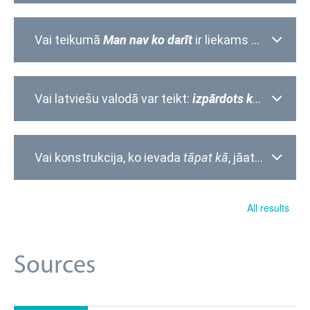
Vai teikumā
Man nav ko darīt
ir liekams komats pirms
Vai latviešu valodā var teikt:
izpārdots koncerts
?
Vai konstrukcija, ko ievada
tāpat kā
, jāatdala ar komatu?
All results
Sources