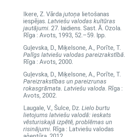
Ikere, Z. Vārda
jutoņa
lietošanas
iespējas.
Latviešu valodas kultūras
jautājumi
. 27. laidiens. Sast. Ā. Ozola.
Rīga : Avots, 1993,
52.–59. lpp.
Guļevska, D., Miķelsone, A., Porīte, T.
Palīgs latviešu valodas pareizrakstībā
.
Rīga : Avots, 2000.
Guļevska, D., Miķelsone, A., Porīte, T.
Pareizrakstības un pareizrunas
rokasgrāmata. Latviešu valoda
. Rīga :
Avots, 2002.
Laugale, V., Šulce, Dz.
Lielo burtu
lietojums latviešu valodā: ieskats
vēsturiskajā izpētē, problēmas un
risinājumi
. Rīga : Latviešu valodas
aģentūra, 2012.