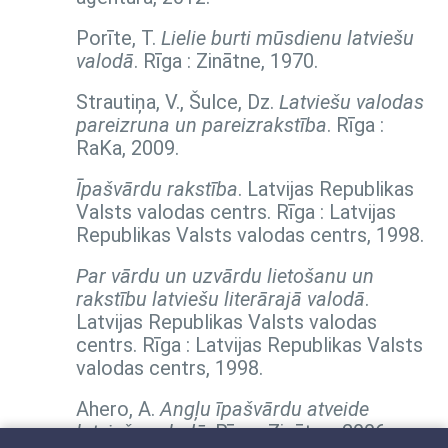
Porīte, T.
Lielie burti mūsdienu latviešu
valodā
. Rīga : Zinātne, 1970.
Strautiņa, V., Šulce, Dz.
Latviešu valodas
pareizruna un pareizrakstība
. Rīga :
RaKa, 2009.
Īpašvārdu rakstība
. Latvijas Republikas
Valsts valodas centrs. Rīga : Latvijas
Republikas Valsts valodas centrs, 1998.
Par vārdu un uzvārdu lietošanu un
rakstību latviešu literārajā valodā
.
Latvijas Republikas Valsts valodas
centrs. Rīga : Latvijas Republikas Valsts
valodas centrs, 1998.
Ahero, A.
Angļu īpašvārdu atveide
latviešu valodā
. Rīga : Zinātne, 2006.