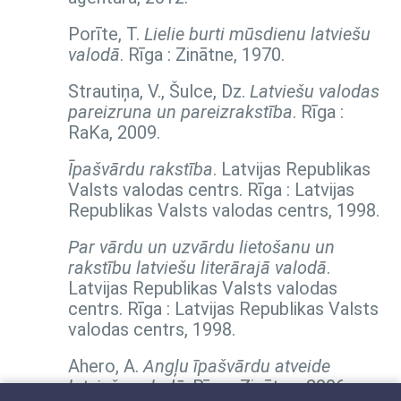
Porīte, T.
Lielie burti mūsdienu latviešu
valodā
. Rīga : Zinātne, 1970.
Strautiņa, V., Šulce, Dz.
Latviešu valodas
pareizruna un pareizrakstība
. Rīga :
RaKa, 2009.
Īpašvārdu rakstība
. Latvijas Republikas
Valsts valodas centrs. Rīga : Latvijas
Republikas Valsts valodas centrs, 1998.
Par vārdu un uzvārdu lietošanu un
rakstību latviešu literārajā valodā
.
Latvijas Republikas Valsts valodas
centrs. Rīga : Latvijas Republikas Valsts
valodas centrs, 1998.
Ahero, A.
Angļu īpašvārdu atveide
latviešu valodā
. Rīga : Zinātne, 2006.