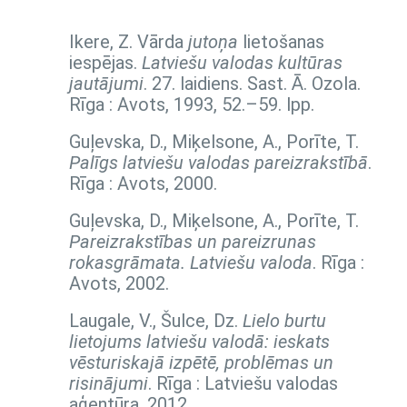
Ikere, Z. Vārda
jutoņa
lietošanas
iespējas.
Latviešu valodas kultūras
jautājumi
. 27. laidiens. Sast. Ā. Ozola.
Rīga : Avots, 1993,
52.–59. lpp.
Guļevska, D., Miķelsone, A., Porīte, T.
Palīgs latviešu valodas pareizrakstībā
.
Rīga : Avots, 2000.
Guļevska, D., Miķelsone, A., Porīte, T.
Pareizrakstības un pareizrunas
rokasgrāmata. Latviešu valoda
. Rīga :
Avots, 2002.
Laugale, V., Šulce, Dz.
Lielo burtu
lietojums latviešu valodā: ieskats
vēsturiskajā izpētē, problēmas un
risinājumi
. Rīga : Latviešu valodas
aģentūra, 2012.