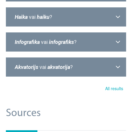
Haika
vai
haiku
?
I
nfografika
vai
infografiks
?
Akvatorijs
vai
akvatorija
?
All results
Sources