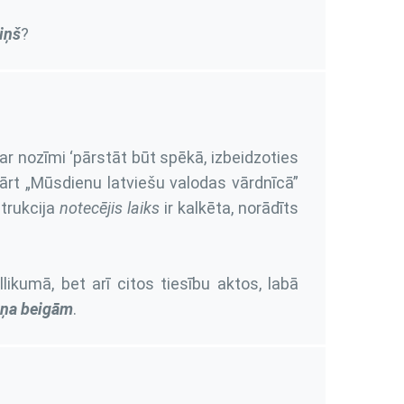
miņš
?
ar nozīmi ‘pārstāt būt spēkā, izbeidzoties
kārt „Mūsdienu latviešu valodas vārdnīcā”
trukcija
notecējis laiks
ir kalkēta, norādīts
likumā, bet arī citos tiesību aktos, labā
iņa beigām
.