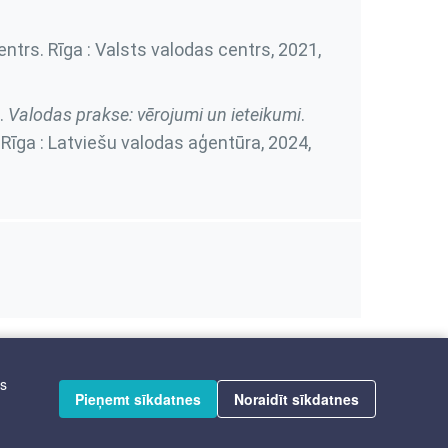
entrs. Rīga : Valsts valodas centrs, 2021,
s.
Valodas prakse: vērojumi un ieteikumi
.
 Rīga : Latviešu valodas aģentūra, 2024,
īs
Pieņemt sīkdatnes
Noraidīt sīkdatnes