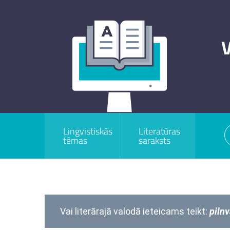
V
Lingvistiskās
Literatūras
tēmas
saraksts
Vai literārajā valodā ieteicams teikt:
pilnv