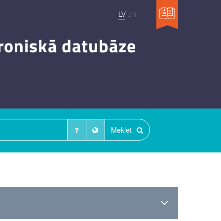
LV
EN
troniskā datubāze
Meklēt