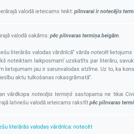
iterārajā valodā ieteicams teikt:
pilnvarai ir notecējis ter
ārajā valodā sakāms:
pēc pilnvaras termiņa beigām
.
iešu literārās valodas vārdnīcā” vārda
notecēt
lietojums 
ekš noteiktam laikposmam’ uzskatīts par literāru, savu
 lietojumam jau ir sarunvalodas atzīme. Uz to, ka kons
Tiesību aktu tulkošanas rokasgrāmatā”.
gan vārdkopa
notecējis termiņš
sastopama ne tikai Civil
ārajā latviešu valodā ieteicams rakstīt
pēc pilnvaras term
ešu literārās valodas vārdnīca: notecēt