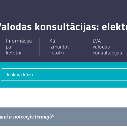
alodas konsultācijas: elek
Informācija
Kā
LVA
par
izmantot
valodas
lietotni
lietotni
konsultācijas
arai ir notecējis termiņš
?