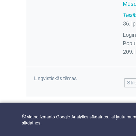
Mūsdi
Tiesī
36. lp
Logina
Popul
209. 
Lingvistiskās tēmas
Stil
Šī vietne izmanto Google Analytics sīkdatnes, lai ļautu mums 
sīkdatnes.
Autortiesības © 2025 Latviešu valodas aģentūra. Visas tiesības ai