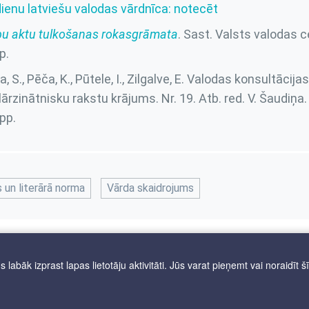
enu latviešu valodas vārdnīca: notecēt
bu aktu tulkošanas rokasgrāmata
. Sast. Valsts valodas c
p.
, S., Pēča, K., Pūtele, I., Zilgalve, E. Valodas konsultācija
ārzinātnisku rakstu krājums. Nr. 19. Atb. red. V. Šaudiņa.
lpp.
s un literārā norma
Vārda skaidrojums
labāk izprast lapas lietotāju aktivitāti. Jūs varat pieņemt vai noraidīt š
zsargātas.