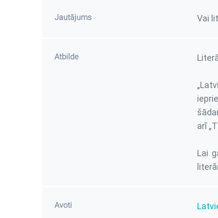
Jautājums
Vai l
Atbilde
Liter
„Latv
iepri
šādam
arī „
Lai 
liter
Avoti
Latvi