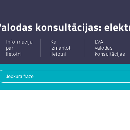
alodas konsultācijas: elek
Informācija
Kā
LVA
par
izmantot
valodas
lietotni
lietotni
konsultācijas