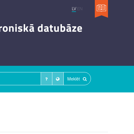
LV
EN
troniskā datubāze
Meklēt