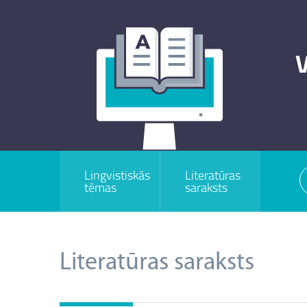
V
Lingvistiskās
Literatūras
tēmas
saraksts
Literatūras saraksts