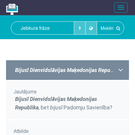
Toggle
navigat
Meklēt
Bijusī
Dienvidslāvijas Maķedonijas Republika
, bet
Jautājums
Bijusī
Dienvidslāvijas Maķedonijas
Republika
, bet
bijusī
Padomju Savienība?
Atbilde