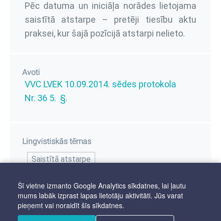
Pēc datuma un iniciāļa norādes lietojama
saistītā atstarpe – pretēji tiesību aktu
praksei, kur šajā pozīcijā atstarpi nelieto.
Avoti
VVC LVEK 10.09.2014. sēdes protokola
Nr. 36 5. §
.
Lingvistiskās tēmas
Saistītā atstarpe
Šī vietne izmanto Google Analytics sīkdatnes, lai ļautu
mums labāk izprast lapas lietotāju aktivitāti. Jūs varat
pieņemt vai noraidīt šīs sīkdatnes.