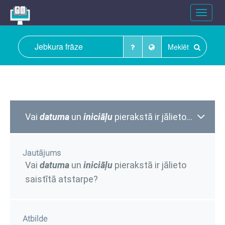
Toggle
navigat
Meklēt
Vai
datuma
un
iniciāļu
pierakstā ir jālieto saistītā atstarpe?
Jautājums
Vai
datuma
un
iniciāļu
pierakstā ir jālieto
saistītā atstarpe?
Atbilde