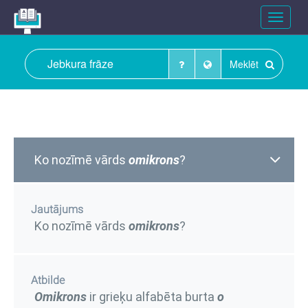
Toggle
navigat
Meklēt
Ko nozīmē vārds
omikrons
?
Jautājums
Ko nozīmē vārds
omikrons
?
Atbilde
Omikrons
ir grieķu alfabēta burta
ο