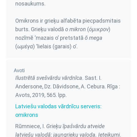
nosaukums.
Omikrons ir grieķu alfabēta piecpadsmitais
burts. Grieķu valodā
o mikron
(
όμικρον
)
nozīmē ‘mazais o’ pretstatā
ō mega
(
ωμέγα
) ‘lielais (garais) o’.
Avoti
Ilustrētā svešvārdu vārdnīca
. Sast. I.
Andersone, Dz. Dāvidsone, A. Cebura. Rīga :
Avots, 2019,
565. lpp.
Latviešu valodas vārdnīcu serveris:
omikrons
Rūmniece, I.
Grieķu īpašvārdu atveide
latviešu valodā: jaungrieķu valoda. Ieteikumi
.