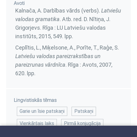
Avoti
Kalnača, A. Darbības vārds (verbs).
Latviešu
valodas gramatika
. Atb. red. D. Nītiņa, J.
Grigorjevs. Rīga : LU Latviešu valodas
institūts, 2015,
549. lpp.
Ceplītis, L., Miķelsone, A., Porīte, T., Raģe, S.
Latviešu valodas pareizrakstības un
pareizrunas vārdnīca
. Rīga : Avots, 2007,
620. lpp.
Lingvistiskās tēmas
Garie un īsie patskaņi
Patskaņi
Vienkāršais laiks
Pirmā konjugācija