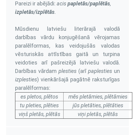
Pareizi ir abējādi:
acis
papletās/paplētās
,
izpletās/izplētās
.
Mūsdienu latviešu literārajā valodā
darbības vārdu konjugēšanā vērojamas
paralēlformas, kas veidojušās valodas
vēsturiskās attīstības gaitā un turpina
veidoties arī pašreizējā latviešu valodā.
Darbības vārdam
plesties
(arī
paplesties
un
izplesties
) vienkāršajā pagātnē raksturīgas
paralēlformas:
es pletos, plētos
mēs pletāmies, plētāmies
tu pleties, plēties
jūs pletāties, plētāties
viņš pletās, plētās
viņi pletās, plētās