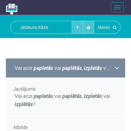
Toggle
navigat
Meklēt
Vai
acis
papletās
vai
paplētās
,
izpletās
vai
izplētās
Jautājums
Vai
acis
papletās
vai
paplētās
,
izpletās
vai
izplētās
?
Atbilde