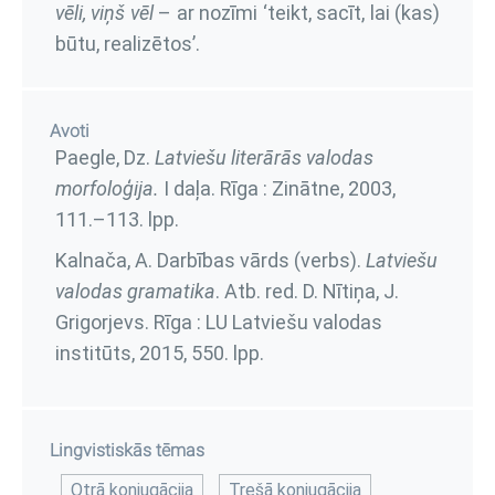
vēli, viņš vēl
– ar nozīmi ‘teikt, sacīt, lai (kas)
būtu, realizētos’.
Avoti
Paegle, Dz.
Latviešu literārās valodas
morfoloģija.
I daļa
. Rīga : Zinātne, 2003,
111.–113. lpp.
Kalnača, A. Darbības vārds (verbs).
Latviešu
valodas gramatika
. Atb. red. D. Nītiņa, J.
Grigorjevs. Rīga : LU Latviešu valodas
institūts, 2015,
550. lpp.
Lingvistiskās tēmas
Otrā konjugācija
Trešā konjugācija