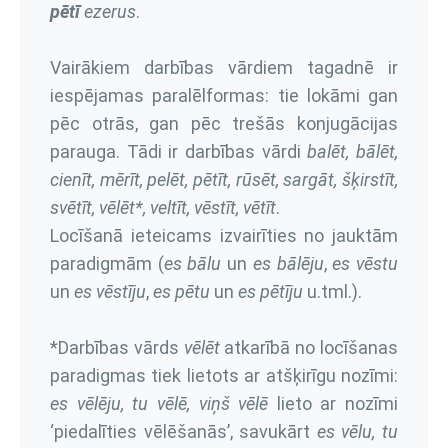
pētī
ezerus
.
Vairākiem darbības vārdiem tagadnē ir
iespējamas paralēlformas: tie lokāmi gan
pēc otrās, gan pēc trešās konjugācijas
parauga. Tādi ir darbības vārdi
balēt, bālēt,
cienīt, mērīt, pelēt, pētīt, rūsēt, sargāt, šķirstīt,
svētīt, vēlēt*, veltīt, vēstīt, vētīt
.
Locīšanā ieteicams izvairīties no jauktām
paradigmām (
es bālu
un
es bālēju
,
es vēstu
un
es vēstīju
,
es pētu
un
es pētīju
u.tml.).
*Darbības vārds
vēlēt
atkarībā no locīšanas
paradigmas tiek lietots ar atšķirīgu nozīmi:
es vēlēju, tu vēlē, viņš vēlē
lieto ar nozīmi
‘piedalīties vēlēšanās’, savukārt
es vēlu, tu