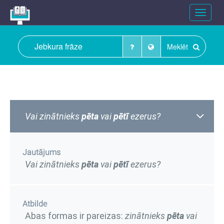
Toggle
navigat
Meklēt
Vai zinātnieks
pēta
vai
pētī
ezerus?
Jautājums
Vai zinātnieks
pēta
vai
pētī
ezerus?
Atbilde
Abas formas ir pareizas:
zinātnieks
pēta
vai