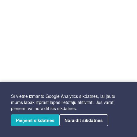
Šī vietne izmanto Google Analytics sīkdatnes, lai ļautu
mums labāk izprast lapas lietotāju aktivitāti. Jūs varat
pieņemt vai noraidīt šīs sīkdatnes.
Pieņemt sīkdatnes
Noraidīt sīkdatnes
Autortiesības © 2025 Latviešu valodas aģentūra. Visas tiesības aizsargātas.