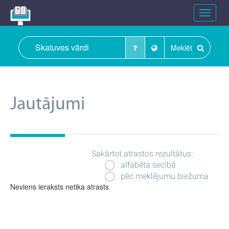
Toggle
navigat
Meklēt
Jautājumi
Sakārtot atrastos rezultātus:
alfabēta secībā
pēc meklējumu biežuma
Neviens ieraksts netika atrasts