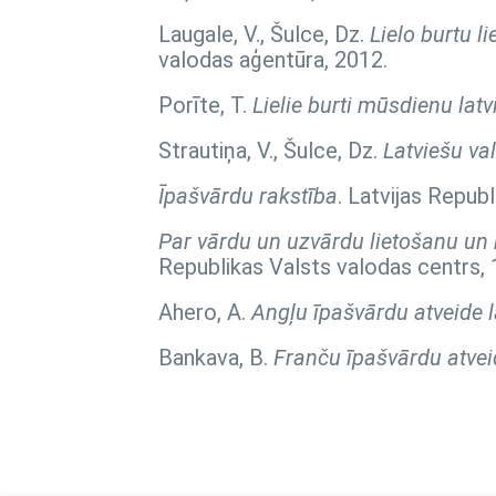
Laugale, V., Šulce, Dz.
Lielo burtu l
valodas aģentūra, 2012.
Porīte, T.
Lielie burti mūsdienu lat
Strautiņa, V., Šulce, Dz.
Latviešu va
Īpašvārdu rakstība
. Latvijas Repub
Par vārdu un uzvārdu lietošanu un r
Republikas Valsts valodas centrs, 
Ahero, A.
Angļu īpašvārdu atveide l
Bankava, B.
Franču īpašvārdu atvei