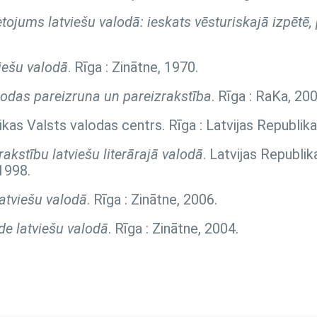
ietojums latviešu valodā: ieskats vēsturiskajā izpētē
viešu valodā
. Rīga : Zinātne, 1970.
lodas pareizruna un pareizrakstība
. Rīga : RaKa, 200
likas Valsts valodas centrs. Rīga : Latvijas Republik
akstību latviešu literārajā valodā
. Latvijas Republik
1998.
atviešu valodā
. Rīga : Zinātne, 2006.
de latviešu valodā
. Rīga : Zinātne, 2004.