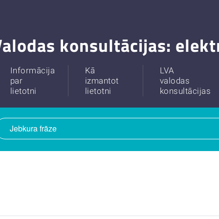
alodas konsultācijas: elek
Informācija
Kā
LVA
par
izmantot
valodas
lietotni
lietotni
konsultācijas