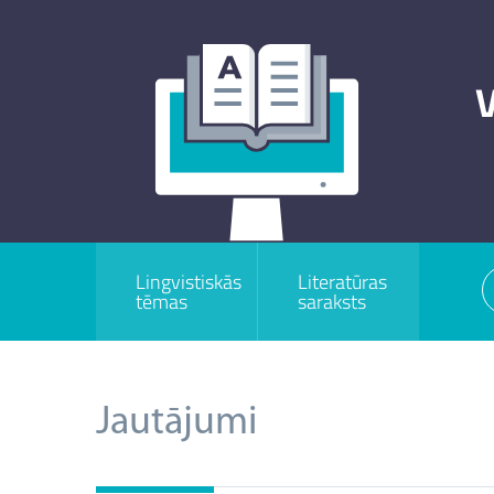
V
Lingvistiskās
Literatūras
tēmas
saraksts
Jautājumi