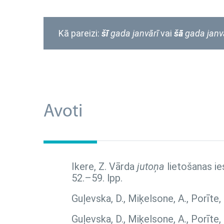
Kā pareizi:
š
ī
gada janvārī
vai
šā
gada
janv
Avoti
Ikere, Z. Vārda
jutoņa
lietošanas ie
52.–59. lpp.
Guļevska, D., Miķelsone, A., Porīte,
Guļevska, D., Miķelsone, A., Porīte,