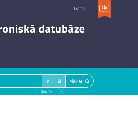
LV
EN
troniskā datubāze
Meklēt
Ģenitīvs