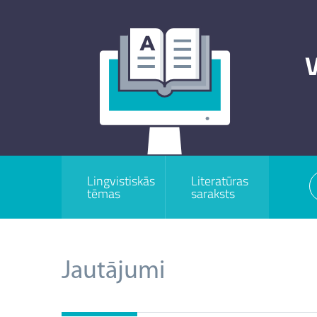
V
Lingvistiskās
Literatūras
tēmas
saraksts
Jautājumi