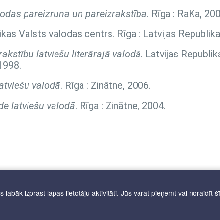
lodas pareizruna un pareizrakstība
. Rīga : RaKa, 200
likas Valsts valodas centrs. Rīga : Latvijas Republik
akstību latviešu literārajā valodā
. Latvijas Republik
1998.
atviešu valodā
. Rīga : Zinātne, 2006.
de latviešu valodā
. Rīga : Zinātne, 2004.
labāk izprast lapas lietotāju aktivitāti. Jūs varat pieņemt vai noraidīt š