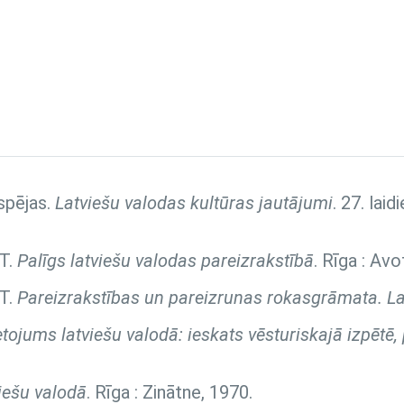
spējas.
Latviešu valodas kultūras jautājumi
. 27. lai
 T.
Palīgs latviešu valodas pareizrakstībā
. Rīga : Avo
 T.
Pareizrakstības un pareizrunas rokasgrāmata. La
ietojums latviešu valodā: ieskats vēsturiskajā izpētē
viešu valodā
. Rīga : Zinātne, 1970.