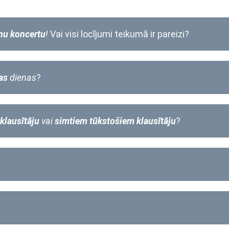
nu koncertu
!
Vai visi locījumi teikumā ir pareizi?
ras
dienas
?
klausītāju
vai
simtiem tūkstošiem klausītāju
?