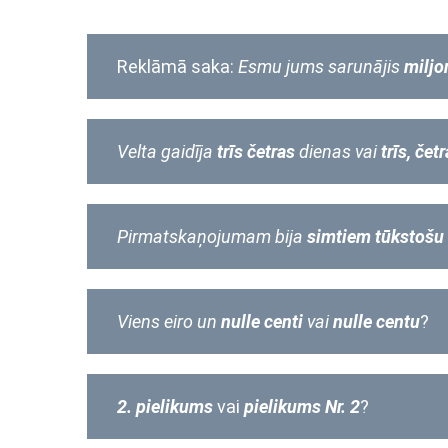
Reklāmā saka:
Esmu jums sarunājis
miljo
Velta gaidīja
trīs četras
dienas vai
trīs, čet
Pirmatskaņojumam bija
simtiem tūkstošu
Viens eiro un
nulle centi
vai
nulle centu
?
2. pielikums
vai
pielikums Nr. 2
?