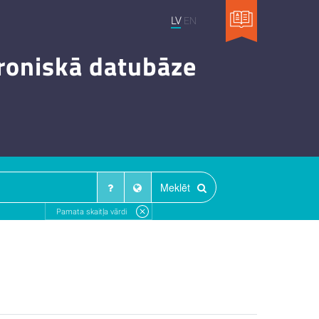
LV
EN
troniskā datubāze
Meklēt
Pamata skaitļa vārdi