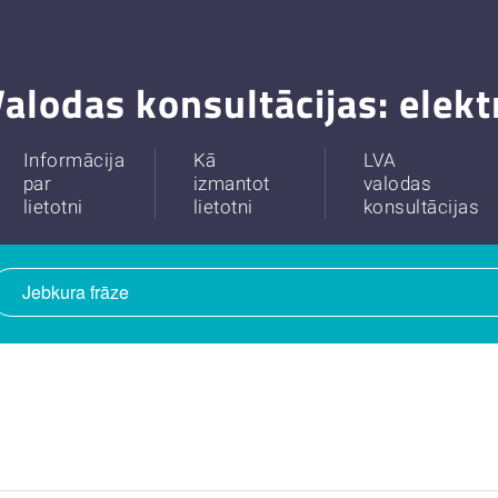
alodas konsultācijas: elek
Informācija
Kā
LVA
par
izmantot
valodas
lietotni
lietotni
konsultācijas