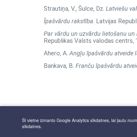
Strautiņa, V., Šulce, Dz.
Latviešu va
Īpašvārdu rakstība
. Latvijas Repub
Par vārdu un uzvārdu lietošanu un r
Republikas Valsts valodas centrs, 
Ahero, A.
Angļu īpašvārdu atveide l
Bankava, B.
Franču īpašvārdu atvei
Šī vietne izmanto Google Analytics sīkdatnes, lai ļautu mums 
sīkdatnes.