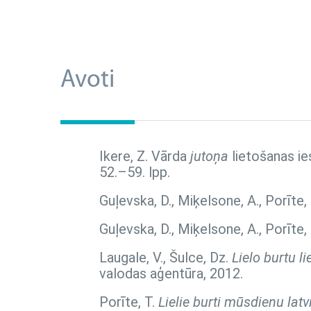
Avoti
Ikere, Z. Vārda
jutoņa
lietošanas ie
52.–59. lpp.
Guļevska, D., Miķelsone, A., Porīte,
Guļevska, D., Miķelsone, A., Porīte,
Laugale, V., Šulce, Dz.
Lielo burtu l
valodas aģentūra, 2012.
Porīte, T.
Lielie burti mūsdienu lat