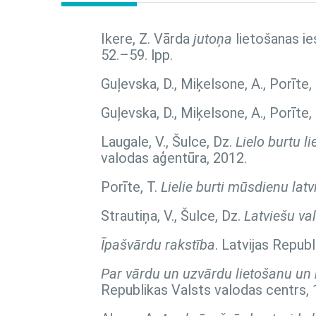
Ikere, Z. Vārda
jutoņa
lietošanas ie
52.–59. lpp.
Guļevska, D., Miķelsone, A., Porīte,
Guļevska, D., Miķelsone, A., Porīte,
Laugale, V., Šulce, Dz.
Lielo burtu l
valodas aģentūra, 2012.
Porīte, T.
Lielie burti mūsdienu lat
Strautiņa, V., Šulce, Dz.
Latviešu va
Īpašvārdu rakstība
. Latvijas Repub
Par vārdu un uzvārdu lietošanu un r
Republikas Valsts valodas centrs, 