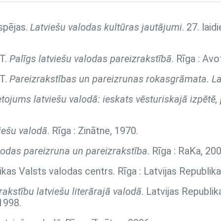
spējas.
Latviešu valodas kultūras jautājumi
. 27. lai
 T.
Palīgs latviešu valodas pareizrakstībā
. Rīga : Avo
 T.
Pareizrakstības un pareizrunas rokasgrāmata. La
ietojums latviešu valodā: ieskats vēsturiskajā izpētē
viešu valodā
. Rīga : Zinātne, 1970.
lodas pareizruna un pareizrakstība
. Rīga : RaKa, 200
likas Valsts valodas centrs. Rīga : Latvijas Republik
akstību latviešu literārajā valodā
. Latvijas Republik
1998.