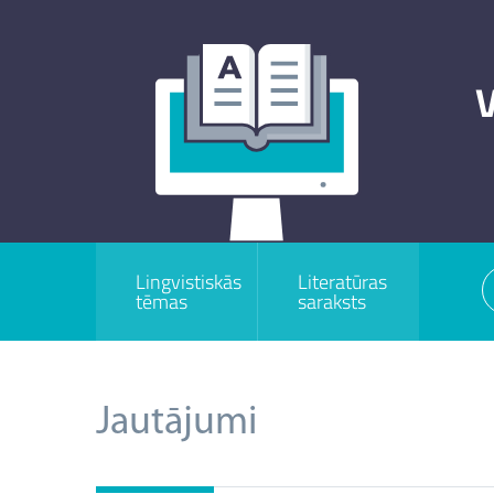
V
Lingvistiskās
Literatūras
tēmas
saraksts
Jautājumi