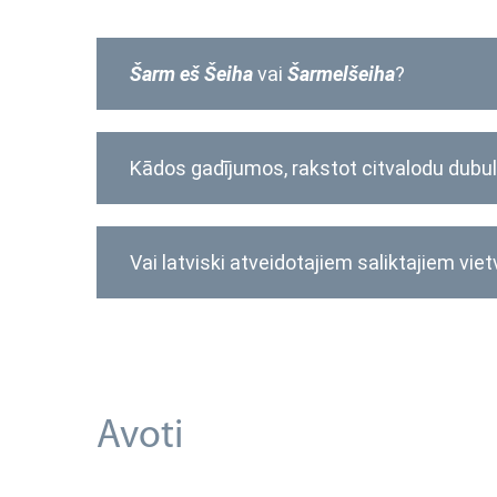
Šarm eš Šeiha
vai
Šarmelšeiha
?
Kādos gadījumos, rakstot citvalodu dubult
Vai latviski atveidotajiem saliktajiem vi
vai
Rivā del Gardā
?
Avoti