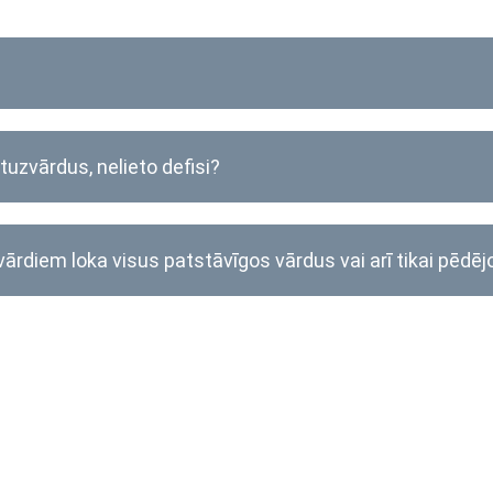
uzvārdus, nelieto defisi?
etvārdiem loka visus patstāvīgos vārdus vai arī tikai pē