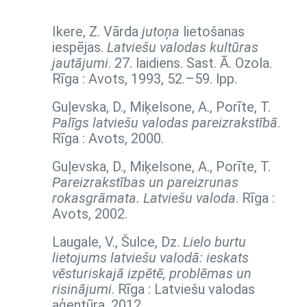
Ikere, Z. Vārda
jutoņa
lietošanas
iespējas.
Latviešu valodas kultūras
jautājumi
. 27. laidiens. Sast. Ā. Ozola.
Rīga : Avots, 1993,
52.–59. lpp.
Guļevska, D., Miķelsone, A., Porīte, T.
Palīgs latviešu valodas pareizrakstībā
.
Rīga : Avots, 2000.
Guļevska, D., Miķelsone, A., Porīte, T.
Pareizrakstības un pareizrunas
rokasgrāmata. Latviešu valoda
. Rīga :
Avots, 2002.
Laugale, V., Šulce, Dz.
Lielo burtu
lietojums latviešu valodā: ieskats
vēsturiskajā izpētē, problēmas un
risinājumi
. Rīga : Latviešu valodas
aģentūra, 2012.