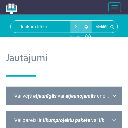
Toggle
navigat
Meklēt
Termini
Jautājumi
Vai vējš
atjaunīgās
vai
atjaunojamās
enerģijas avots?
Vai pareizi ir
likumprojektu pakete
vai
likumprojektu pakotne