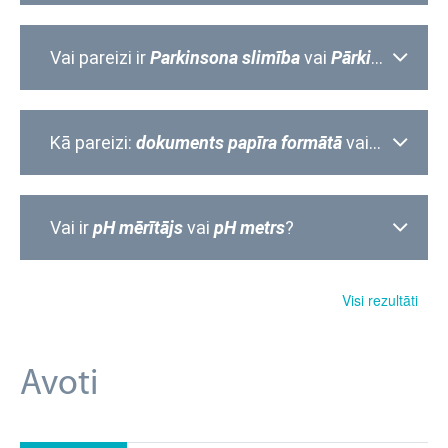
Vai pareizi ir
Parkinsona slimība
vai
Pārkinsona slimība
Kā pareizi:
dokuments papīra formātā
vai
dokument
Vai ir
pH mērītājs
vai
pH metrs
?
Visi rezultāti
Avoti