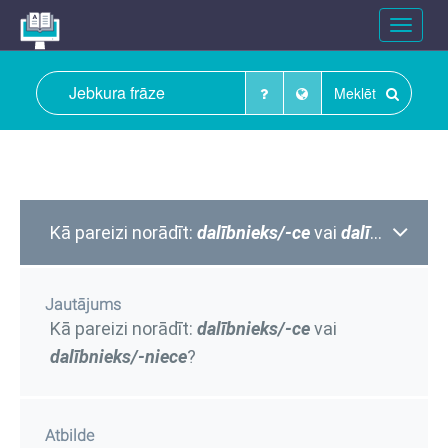
Toggle
navigat
Meklēt
Kā pareizi norādīt:
dalībnieks/-ce
vai
dalībnieks/-niece
Jautājums
Kā pareizi norādīt:
dalībnieks/-ce
vai
dalībnieks/-niece
?
Atbilde