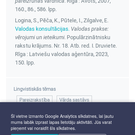
pareizrunas vārdnīca
. Rīga : Avots, 2007,
160., 86., 586. lpp.
Logina, S., Pēča, K., Pūtele, I., Zilgalve, E.
Valodas konsultācijas.
Valodas prakse:
vērojumi un ieteikumi
. Populārzinātnisku
rakstu krājums. Nr. 18. Atb. red. I. Druviete.
Rīga : Latviešu valodas aģentūra, 2023,
150. lpp.
Lingvistiskās tēmas
Pareizrakstība
Vārda sastāvs
Šī vietne izmanto Google Analytics sīkdatnes, lai ļautu
mums labāk izprast lapas lietotāju aktivitāti. Jūs varat
pieņemt vai noraidīt šīs sīkdatnes.