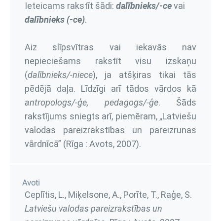
Ieteicams rakstīt šādi:
dalībnieks/-ce
vai
dalībnieks (-ce)
.
Aiz slīpsvītras vai iekavās nav
nepieciešams rakstīt visu izskaņu
(
dalībnieks/-niece
), ja atšķiras tikai tās
pēdējā daļa. Līdzīgi arī tādos vārdos kā
antropologs/-ģe, pedagogs/-ģe
. Šāds
rakstījums sniegts arī, piemēram, „Latviešu
valodas pareizrakstības un pareizrunas
vārdnīcā” (Rīga : Avots, 2007).
Avoti
Ceplītis, L., Miķelsone, A., Porīte, T., Raģe, S.
Latviešu valodas pareizrakstības un