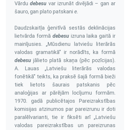
Vārdu
debesu
var izrunāt divējādi – gan ar
šauro, gan plato patskani
e
.
Daudzskaitļa ģenitīvā sestās deklinācijas
lietvārda formā
debesu
izruna laika gaitā ir
mainījusies. „Mūsdienu latviešu literārās
valodas gramatikā” ir norādīts, ka formā
debesu
jālieto platā skaņa (pēc pozīcijas).
A. Lauas „Latviešu literārās valodas
fonētikā” teikts, ka praksē šajā formā bieži
tiek lietots šaurais patskanis pēc
analoģijas ar pārējām locījumu formām.
1970. gadā publicētajos Pareizrakstības
komisijas atzinumos par pareizrunu ir doti
paralēlvarianti, tie ir fiksēti arī „Latviešu
valodas pareizrakstības un pareizrunas