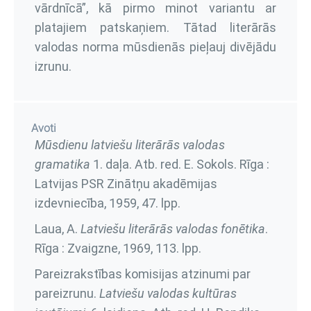
vārdnīcā”, kā pirmo minot variantu ar
platajiem patskaņiem. Tātad literārās
valodas norma mūsdienās pieļauj divējādu
izrunu.
Avoti
Mūsdienu latviešu literārās valodas
gramatika
1. daļa
. Atb. red. E. Sokols. Rīga :
Latvijas PSR Zinātņu akadēmijas
izdevniecība, 1959,
47. lpp.
Laua, A.
Latviešu literārās valodas fonētika
.
Rīga : Zvaigzne, 1969,
113. lpp.
Pareizrakstības komisijas atzinumi par
pareizrunu.
Latviešu valodas kultūras