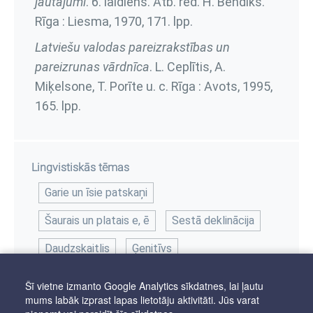
jautājumi
. 6. laidiens. Atb. red. H. Bendiks.
Rīga : Liesma, 1970,
171. lpp.
Latviešu valodas pareizrakstības un
pareizrunas vārdnīca
. L. Ceplītis, A.
Miķelsone, T. Porīte u. c. Rīga : Avots, 1995,
165. lpp.
Lingvistiskās tēmas
Garie un īsie patskaņi
Šaurais un platais e, ē
Sestā deklinācija
Daudzskaitlis
Ģenitīvs
Šī vietne izmanto Google Analytics sīkdatnes, lai ļautu
mums labāk izprast lapas lietotāju aktivitāti. Jūs varat