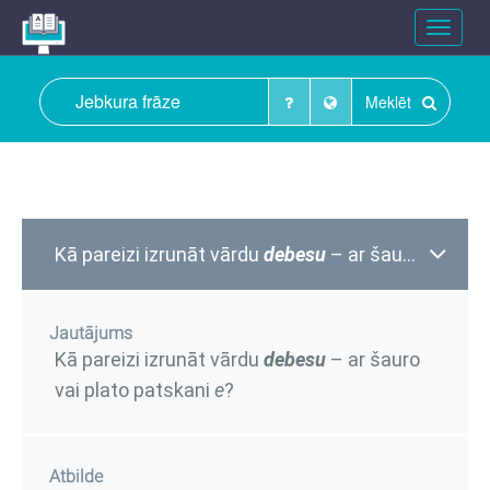
Toggle
navigat
Meklēt
Kā pareizi izrunāt vārdu
debesu
– ar šauro vai plato patskani
Jautājums
Kā pareizi izrunāt vārdu
debesu
– ar šauro
vai plato patskani
e
?
Atbilde