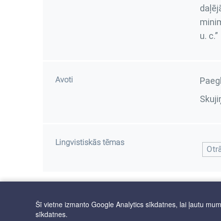
daļē
minim
u. c.”
Avoti
Paegl
Skuji
Lingvistiskās tēmas
Otrā
Šī vietne izmanto Google Analytics sīkdatnes, lai ļautu mums 
sīkdatnes.