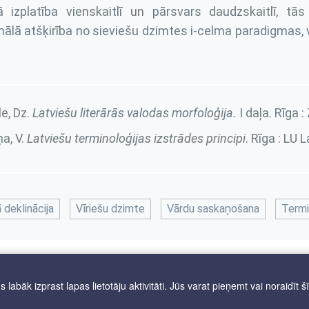
jā izplatība vienskaitlī un pārsvars daudzskaitlī, t
ālā atšķirība no sieviešu dzimtes i-celma paradigmas
e, Dz.
Latviešu literārās valodas morfoloģija.
I daļa
. Rīga 
ņa, V.
Latviešu terminoloģijas izstrādes principi
. Rīga : LU 
 deklinācija
Vīriešu dzimte
Vārdu saskaņošana
Termi
labāk izprast lapas lietotāju aktivitāti. Jūs varat pieņemt vai noraidīt š