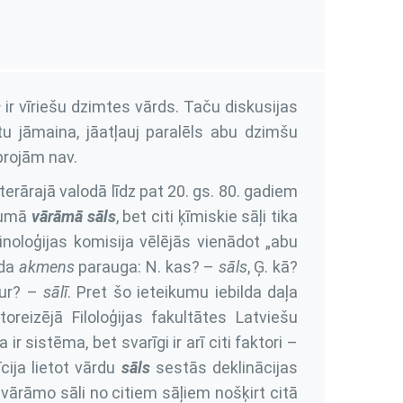
s
ir vīriešu dzimtes vārds. Taču diskusijas
u jāmaina, jāatļauj paralēls abu dzimšu
projām nav.
erārajā valodā līdz pat 20. gs. 80. gadiem
ojumā
vārāmā sāls
, bet citi ķīmiskie sāļi tika
inoloģijas komisija vēlējās vienādot „abu
rda
akmens
parauga: N. kas? –
sāls
, Ģ. kā?
 kur? –
sālī
. Pret šo ieteikumu iebilda daļa
toreizējā Filoloģijas fakultātes Latviešu
r sistēma, bet svarīgi ir arī citi faktori –
īcija lietot vārdu
sāls
sestās deklinācijas
 vārāmo sāli no citiem sāļiem nošķirt citā