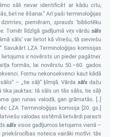
mo sāli nevar identificēt ar kādu citu,
, bet ne ēšanai.” Arī paši terminoloģijas
ēc dzimtes, piemēram,
sprauds
‘bibliotēku
)e. Tomēr līdzīgā gadījumā viņi vārdu
sāls
mā sāls’ var lietot kā vīriešu, tā sieviešu
s.” Savukārt LZA Terminoloģijas komisijas
 lietojums ir novērsts un pieder pagātnei:
itļa formās, lai novērstu 50.–60. gados
sekvenci. Formu nekonsekvenci kaut kādā
ālis” – „tie sāļi” ķīmijā. Vārda
sāls
dažu
ika jauktas: tā sāls un tās sālis, tie sāļi
jama gan runas valodā, gan grāmatās. [..]
ēc LZA Terminoloģijas komisija [20. gs.]
 latviešu valodas sistēmā lietvārdi parasti
rds
sāls
visos gadījumos lietojams vienā –
es priekšrocības noteica vairāki motīvi: tās