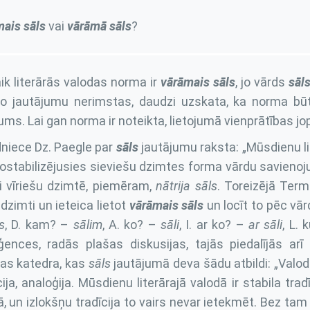
mais
sāls
vai
vārāmā
sāls
?
ik literārās valodas norma ir
vārāmais sāls
, jo vārds
sāl
o jautājumu nerimstas, daudzi uzskata, ka norma būt
jums. Lai gan norma ir noteikta, lietojumā vienprātības jo
niece Dz. Paegle par
sāls
jautājumu raksta: „Mūsdienu lit
nostabilizējusies sieviešu dzimtes forma vārdu savien
ti vīriešu dzimtē, piemēram,
nātrija sāls
. Toreizējā Term
 dzimti un ieteica lietot
vārāmais sāls
un locīt to pēc vā
s
, D. kam? –
sālim
, A. ko? –
sāli
, I. ar ko? –
ar sāli
, L.
iģences, radās plašas diskusijas, tajās piedalījās arī 
as katedra, kas
sāls
jautājumā deva šādu atbildi: „Valoda i
cija, analoģija. Mūsdienu literārajā valodā ir stabila trad
, un izlokšņu tradīcija to vairs nevar ietekmēt. Bez tam