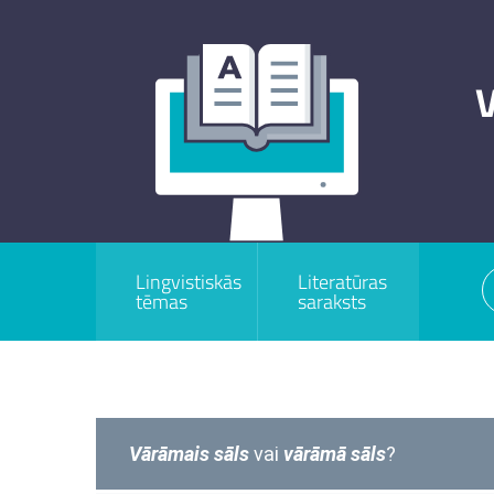
V
Lingvistiskās
Literatūras
tēmas
saraksts
Vārāmais
sāls
vai
vārāmā
sāls
?