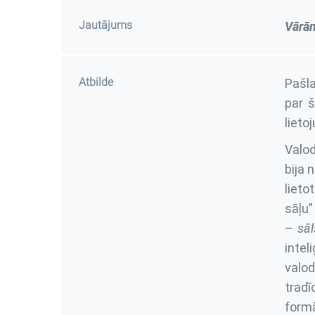
Jautājums
Vārā
Atbilde
Pašla
par š
lieto
Valod
bija 
lieto
sāļu”
–
sāl
intel
valod
tradī
formā