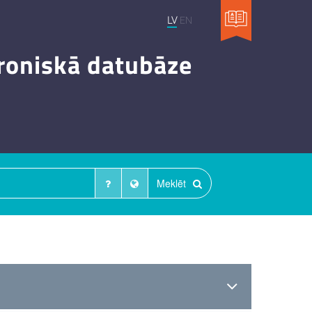
LV
EN
troniskā datubāze
Meklēt