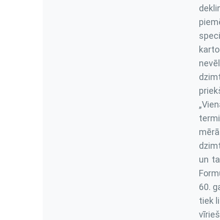
dekli
piemē
speci
karto
nevēl
dzimt
priek
„Vien
termi
mērā 
dzimt
un ta
Formu
60. g
tiek 
vīri