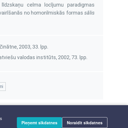
ās līdzskaņu celma locījumu paradigmas
, vairīšanās no homonīmiskās formas
sālis
: Zinātne, 2003,
33. lpp.
Latviešu valodas institūts, 2002,
73. lpp.
ni
īs
Pieņemt sīkdatnes
Noraidīt sīkdatnes