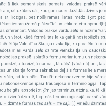
nācijā liek semantiskais pamats: valodas praksē vārā
ram, sērskābes sāli, kas gan noder dažādās dzīves jomās
ālisti līdzīgas, bet nošķiramas lietas mēdz šķirt p
tēkas iespraužamā plāksnīte’ un jebkura cita spraud(īt
as diferencēt. Valodas praksē vārdu
sāls
ar nozīmi ‘vārā
ē, un vērot, kādā formā tas laika gaitā nostabilizēsie
šsēdētāja Valentīna Skujiņa uzskatīja, ka paralēlo formu
ādota ir arī vārda
sāls
dzimte vienskaitļa un daudzska
noloģijas praksē izplatīto formu variantumu un nekon
paredzēja toreizējā norma: „tā sāls” (vārāmā) un „tas s
es un skaitļa formu sakritības dēļ šīs formas lielā mērā t
s sālis, arī tas sāls. Turklāt nekonsekvence bija vēro
 nekonsekvence īpaši traucējoša ir terminoloģijā. Tāp
adu beigās, apspriežot ķīmijas terminus, atzina, ka, tā kā
lietoti vienā dzimtē, turpmāk terminoloģiskajā praksē vā
ešu – dzimtē formās
tas sāls – tie sāļi
. [..] Vīriešu dzimt