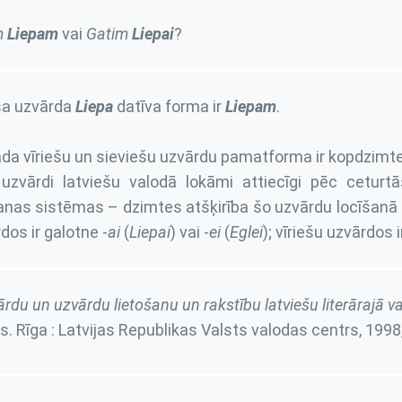
m
Liepam
vai
Gatim
Liepai
?
ša uzvārda
Liepa
datīva forma ir
Liepam
.
da vīriešu un sieviešu uzvārdu pamatforma ir kopdzimt
uzvārdi latviešu valodā lokāmi attiecīgi pēc ceturt
anas sistēmas – dzimtes atšķirība šo uzvārdu locīšanā i
dos ir galotne -
ai
(
Liepai
) vai -
ei
(
Eglei
); vīriešu uzvārdos i
ārdu un uzvārdu lietošanu un rakstību latviešu literārajā v
s. Rīga : Latvijas Republikas Valsts valodas centrs, 1998