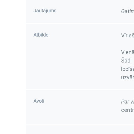
Jautājums
Gati
Atbilde
Vīrie
Vienā
Šādi 
locīš
uzvār
Avoti
Par v
centr