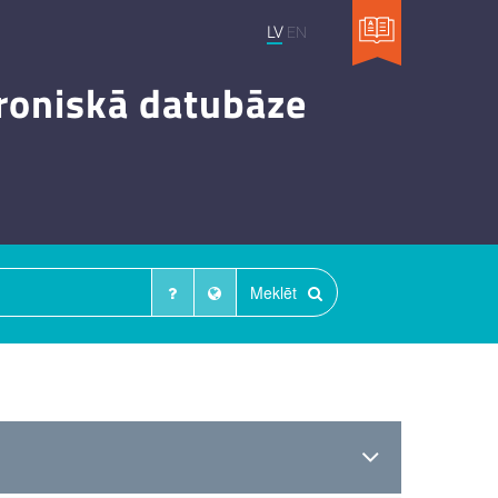
LV
EN
troniskā datubāze
Meklēt