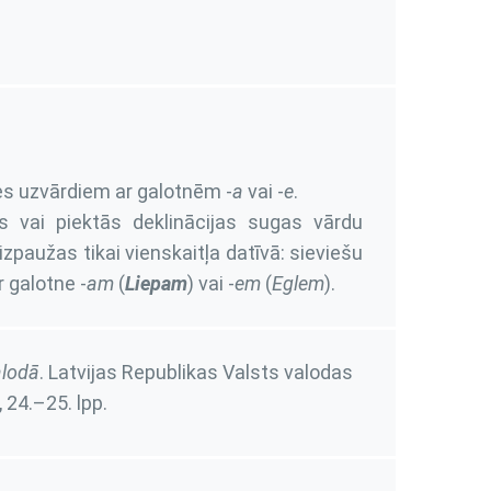
es uzvārdiem ar galotnēm -
a
vai -
e
.
ās vai piektās deklinācijas sugas vārdu
zpaužas tikai vienskaitļa datīvā: sieviešu
r galotne -
am
(
Liepam
) vai -
em
(
Eglem
).
alodā
. Latvijas Republikas Valsts valodas
,
24.–25. lpp.