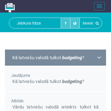
Toggle
navigat
Meklēt
Kā latviešu valodā tulkot
budgeting
?
Jautājums
Kā latviešu valodā tulkot
budgeting
?
Atbilde
Vārdu latviešu valodā ieteikts tulkot kā