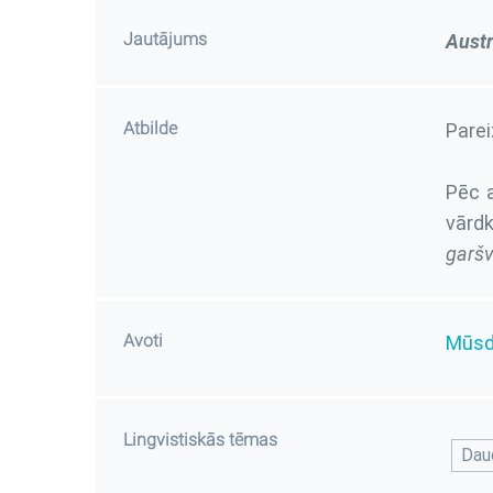
Jautājums
Aust
Atbilde
Pareiz
Pēc a
vārd
garšv
Avoti
Mūsdi
Lingvistiskās tēmas
Daud