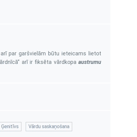
rī par garšvielām būtu ieteicams lietot
ārdnīcā” arī ir fiksēta vārdkopa
austrumu
Ģenitīvs
Vārdu saskaņošana