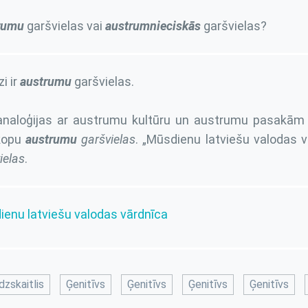
rumu
garšvielas vai
austrumnieciskās
garšvielas?
i ir
austrumu
garšvielas.
naloģijas ar austrumu kultūru un austrumu pasakām a
kopu
austrumu
garšvielas
. „Mūsdienu latviešu valodas v
ielas
.
enu latviešu valodas vārdnīca
zskaitlis
Ģenitīvs
Ģenitīvs
Ģenitīvs
Ģenitīvs