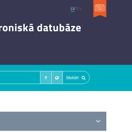
LV
EN
troniskā datubāze
Meklēt