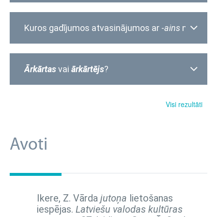
Kuros gadījumos atvasinājumos ar -
ains
no vārd
Ārkārtas
vai
ārkārtējs
?
Visi rezultāti
Avoti
Ikere, Z. Vārda
jutoņa
lietošanas
iespējas.
Latviešu valodas kultūras