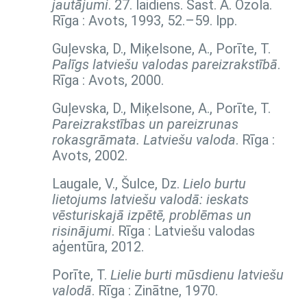
jautājumi
. 27. laidiens. Sast. Ā. Ozola.
Rīga : Avots, 1993,
52.–59. lpp.
Guļevska, D., Miķelsone, A., Porīte, T.
Palīgs latviešu valodas pareizrakstībā
.
Rīga : Avots, 2000.
Guļevska, D., Miķelsone, A., Porīte, T.
Pareizrakstības un pareizrunas
rokasgrāmata. Latviešu valoda
. Rīga :
Avots, 2002.
Laugale, V., Šulce, Dz.
Lielo burtu
lietojums latviešu valodā: ieskats
vēsturiskajā izpētē, problēmas un
risinājumi
. Rīga : Latviešu valodas
aģentūra, 2012.
Porīte, T.
Lielie burti mūsdienu latviešu
valodā
. Rīga : Zinātne, 1970.