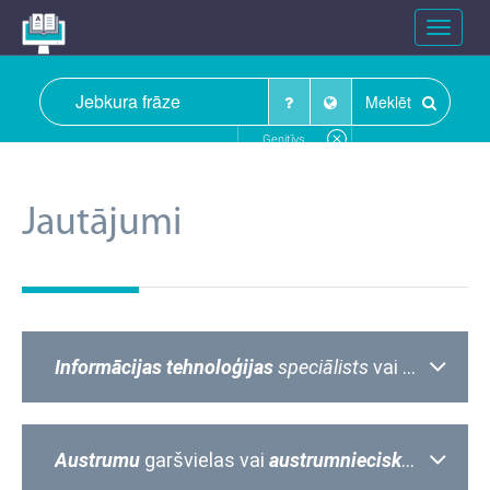
Toggle
navigat
Meklēt
Ģenitīvs
Jautājumi
Informācijas tehnoloģijas
speciālists
vai
informācij
Austrumu
garšvielas vai
austrumnieciskās
garšvie