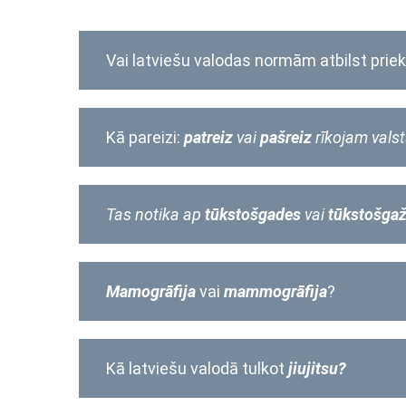
Vai latviešu valodas normām atbilst prie
Kā pareizi:
patreiz
vai
pašreiz
rīkojam valst
Tas notika ap
tūkstošgades
vai
tūkstošga
Mamogrāfija
vai
mammogrāfija
?
Kā latviešu valodā tulkot
jiujitsu?