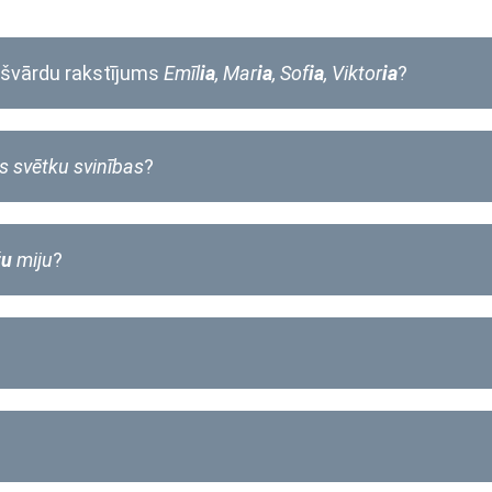
kšvārdu rakstījums
Emīl
ia
, Mar
ia
, Sof
ia
, Viktor
ia
?
s svētku svinības
?
žu
miju
?