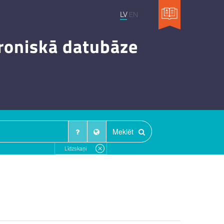
LV
EN
troniskā datubāze
Meklēt
Līdzskaņi