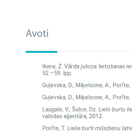
Avoti
Ikere, Z. Vārda
jutoņa
lietošanas ie
52.–59. lpp.
Guļevska, D., Miķelsone, A., Porīte,
Guļevska, D., Miķelsone, A., Porīte,
Laugale, V., Šulce, Dz.
Lielo burtu l
valodas aģentūra, 2012.
Porīte, T.
Lielie burti mūsdienu lat