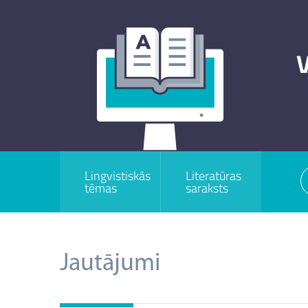
V
Lingvistiskās
Literatūras
tēmas
saraksts
Jautājumi