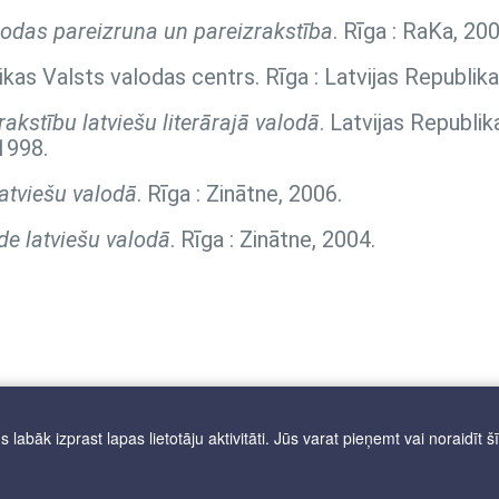
lodas pareizruna un pareizrakstība
. Rīga : RaKa, 200
likas Valsts valodas centrs. Rīga : Latvijas Republik
akstību latviešu literārajā valodā
. Latvijas Republik
1998.
atviešu valodā
. Rīga : Zinātne, 2006.
de latviešu valodā
. Rīga : Zinātne, 2004.
labāk izprast lapas lietotāju aktivitāti. Jūs varat pieņemt vai noraidīt š