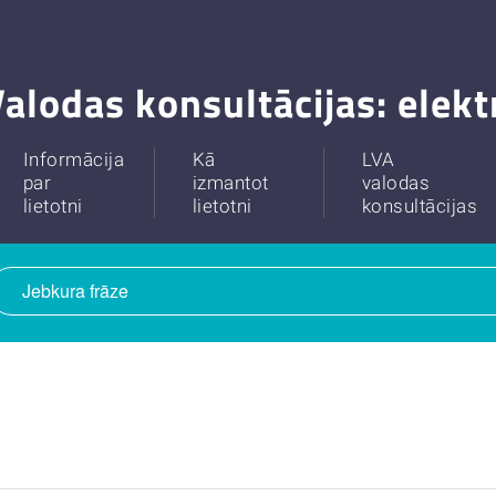
alodas konsultācijas: elek
Informācija
Kā
LVA
par
izmantot
valodas
lietotni
lietotni
konsultācijas