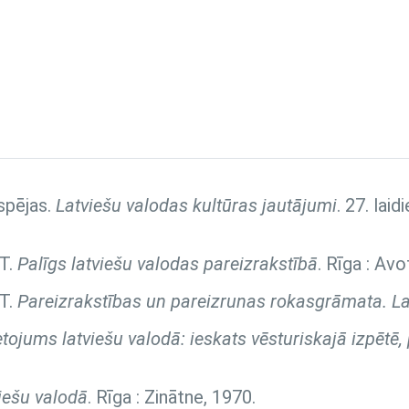
spējas.
Latviešu valodas kultūras jautājumi
. 27. lai
 T.
Palīgs latviešu valodas pareizrakstībā
. Rīga : Avo
 T.
Pareizrakstības un pareizrunas rokasgrāmata. La
ietojums latviešu valodā: ieskats vēsturiskajā izpētē
viešu valodā
. Rīga : Zinātne, 1970.