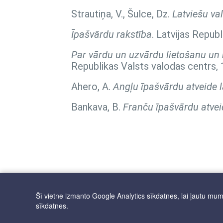
Strautiņa, V., Šulce, Dz.
Latviešu va
Īpašvārdu rakstība
. Latvijas Repub
Par vārdu un uzvārdu lietošanu un r
Republikas Valsts valodas centrs, 
Ahero, A.
Angļu īpašvārdu atveide l
Bankava, B.
Franču īpašvārdu atvei
Šī vietne izmanto Google Analytics sīkdatnes, lai ļautu mums 
sīkdatnes.