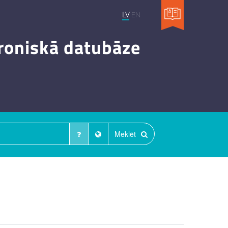
LV
EN
troniskā datubāze
Meklēt