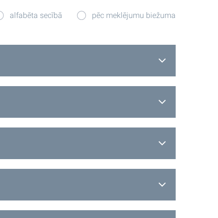
alfabēta secībā
pēc meklējumu biežuma