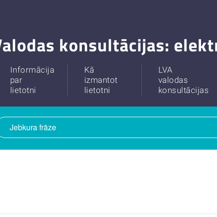
alodas konsultācijas: elek
Informācija
Kā
LVA
par
izmantot
valodas
lietotni
lietotni
konsultācijas