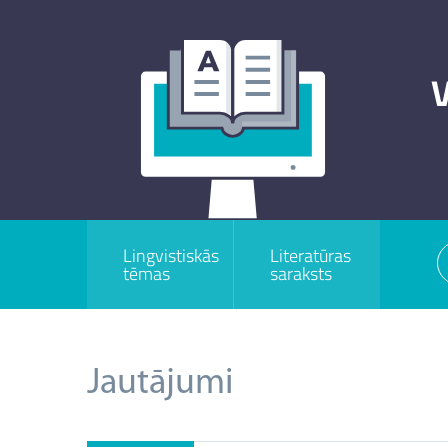
V
Lingvistiskās
Literatūras
tēmas
saraksts
Jautājumi