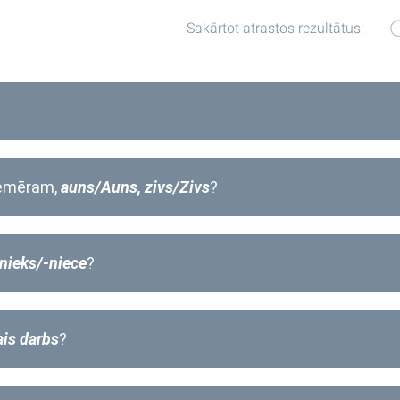
Sakārtot atrastos rezultātus:
iemēram,
auns/Auns, zivs/Zivs
?
bnieks/-niece
?
ais darbs
?