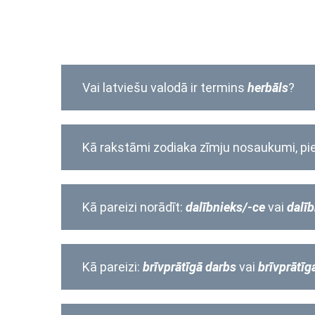
Vai latviešu valodā ir termins
herbāls
?
Kā rakstāmi zodiaka zīmju nosaukumi, p
Kā pareizi norādīt:
dalībnieks/-ce
vai
dalī
Kā pareizi:
brīvprātīgā darbs
vai
brīvprātīg