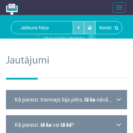
Toggle
navigat
Meklēt
Cēloņa apstākļa palīgteikums
Jautājumi
Kā pareizi:
tramvajs bija pilns,
tā ka
nācās gaidīt nākamo
Kā pareizi:
tā ka
vai
tā kā
?