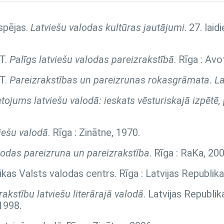
spējas.
Latviešu valodas kultūras jautājumi
. 27. lai
 T.
Palīgs latviešu valodas pareizrakstībā
. Rīga : Avo
 T.
Pareizrakstības un pareizrunas rokasgrāmata. La
ietojums latviešu valodā: ieskats vēsturiskajā izpētē
viešu valodā
. Rīga : Zinātne, 1970.
lodas pareizruna un pareizrakstība
. Rīga : RaKa, 200
likas Valsts valodas centrs. Rīga : Latvijas Republik
akstību latviešu literārajā valodā
. Latvijas Republik
1998.