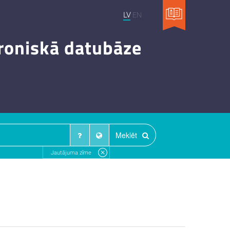
LV
EN
troniskā datubāze
Meklēt
Jautājuma zīme