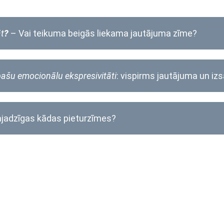
āt
?
– Vai teikuma beigās liekama jautājuma zīme?
īpašu emocionālu
ekspresivitāti
: vispirms jautājuma un iz
ajadzīgas kādas pieturzīmes?