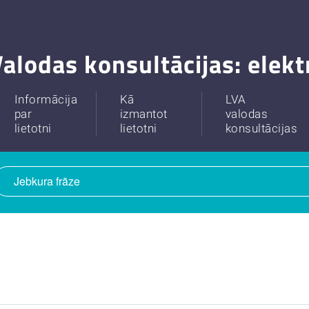
alodas konsultācijas: elek
Informācija
Kā
LVA
par
izmantot
valodas
lietotni
lietotni
konsultācijas