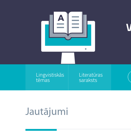
V
Lingvistiskās
Literatūras
tēmas
saraksts
Jautājumi