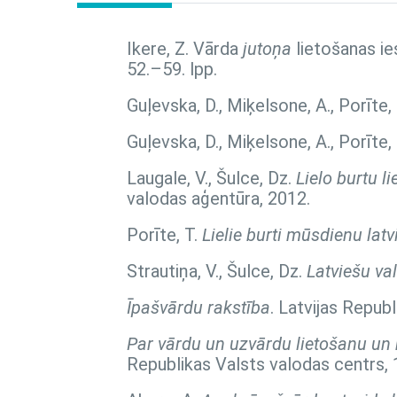
Ikere, Z. Vārda
jutoņa
lietošanas ie
52.–59. lpp.
Guļevska, D., Miķelsone, A., Porīte,
Guļevska, D., Miķelsone, A., Porīte,
Laugale, V., Šulce, Dz.
Lielo burtu l
valodas aģentūra, 2012.
Porīte, T.
Lielie burti mūsdienu lat
Strautiņa, V., Šulce, Dz.
Latviešu va
Īpašvārdu rakstība
. Latvijas Repub
Par vārdu un uzvārdu lietošanu un r
Republikas Valsts valodas centrs, 