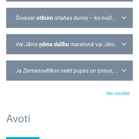
Šovasar
otēsim
istabas durvis
– ko nozīmē vārds
o
Vai
Jānis
ņēma dalību
maratonā
vai
Jānis
piedalīj
Ja Ziemassvētkos neēd pupas un zirņus, tad nākamajā gadā
Visi rezultāti
Avoti