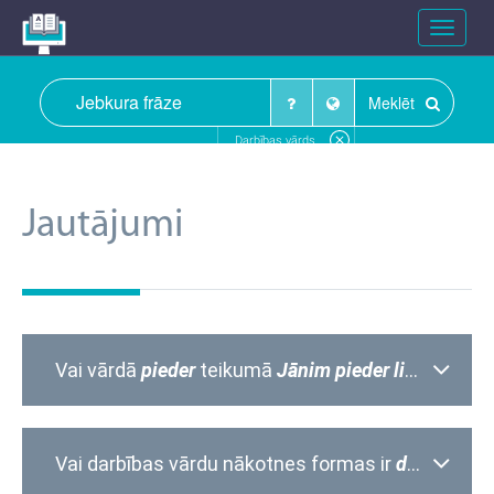
Toggle
navigat
Meklēt
Darbības vārds
Jautājumi
Vai vārdā
pieder
teikumā
Jānim pieder liela laiva
p
Vai darbības vārdu nākotnes formas ir
darīsit, iesit, turpināsit