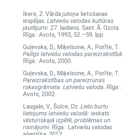
Ikere, Z. Vārda
jutoņa
lietošanas
iespējas.
Latviešu valodas kultūras
jautājumi
. 27. laidiens. Sast. Ā. Ozola.
Rīga : Avots, 1993,
52.–59. lpp.
Guļevska, D., Miķelsone, A., Porīte, T.
Palīgs latviešu valodas pareizrakstībā
.
Rīga : Avots, 2000.
Guļevska, D., Miķelsone, A., Porīte, T.
Pareizrakstības un pareizrunas
rokasgrāmata. Latviešu valoda
. Rīga :
Avots, 2002.
Laugale, V., Šulce, Dz.
Lielo burtu
lietojums latviešu valodā: ieskats
vēsturiskajā izpētē, problēmas un
risinājumi
. Rīga : Latviešu valodas
aģentūra, 2012.