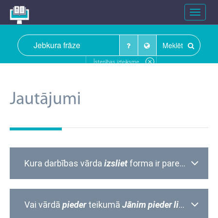
Toggle
navigat
Meklēt
Īstenības izteiksme
Jautājumi
Kura darbības vārda
izsliet
forma ir pareiza:
es
izs
Vai vārdā
pieder
teikumā
Jānim pieder liela laiva
p