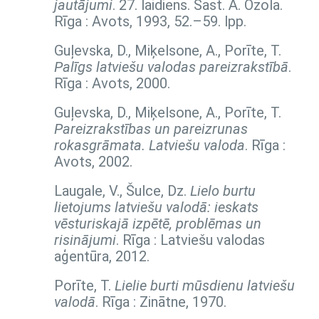
jautājumi
. 27. laidiens. Sast. Ā. Ozola.
Rīga : Avots, 1993,
52.–59. lpp.
Guļevska, D., Miķelsone, A., Porīte, T.
Palīgs latviešu valodas pareizrakstībā
.
Rīga : Avots, 2000.
Guļevska, D., Miķelsone, A., Porīte, T.
Pareizrakstības un pareizrunas
rokasgrāmata. Latviešu valoda
. Rīga :
Avots, 2002.
Laugale, V., Šulce, Dz.
Lielo burtu
lietojums latviešu valodā: ieskats
vēsturiskajā izpētē, problēmas un
risinājumi
. Rīga : Latviešu valodas
aģentūra, 2012.
Porīte, T.
Lielie burti mūsdienu latviešu
valodā
. Rīga : Zinātne, 1970.