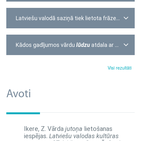
Latviešu valodā saziņā tiek lietota frāze „Kā tev
s
Kādos gadījumos vārdu
lūdzu
atdala ar komatu?
Visi rezultāti
Avoti
Ikere, Z. Vārda
jutoņa
lietošanas
iespējas.
Latviešu valodas kultūras