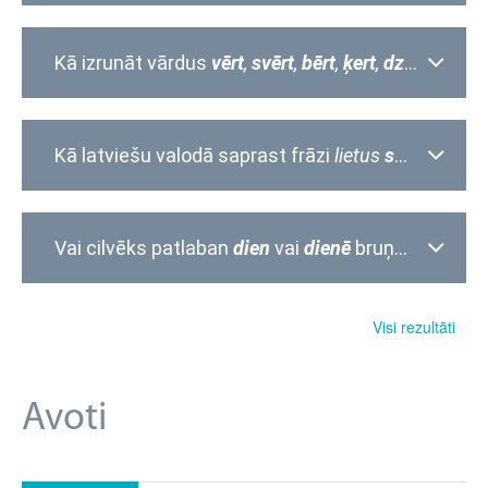
Kā izrunāt vārdus
vērt
,
svērt
,
bērt
,
ķert
,
dzert
vienk
Kā latviešu valodā saprast frāzi
lietus
smīlā?
Vai cilvēks patlaban
dien
vai
dienē
bruņotajos spēkos?
Visi rezultāti
Avoti