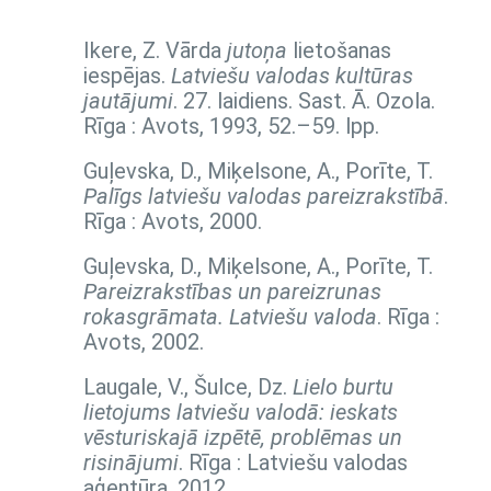
Ikere, Z. Vārda
jutoņa
lietošanas
iespējas.
Latviešu valodas kultūras
jautājumi
. 27. laidiens. Sast. Ā. Ozola.
Rīga : Avots, 1993,
52.–59. lpp.
Guļevska, D., Miķelsone, A., Porīte, T.
Palīgs latviešu valodas pareizrakstībā
.
Rīga : Avots, 2000.
Guļevska, D., Miķelsone, A., Porīte, T.
Pareizrakstības un pareizrunas
rokasgrāmata. Latviešu valoda
. Rīga :
Avots, 2002.
Laugale, V., Šulce, Dz.
Lielo burtu
lietojums latviešu valodā: ieskats
vēsturiskajā izpētē, problēmas un
risinājumi
. Rīga : Latviešu valodas
aģentūra, 2012.