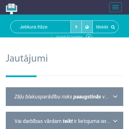
Toggle
navigat
Meklēt
Vienkāršā tagadne
Jautājumi
Zāļu blakusparādību risks
paaugstinās
vai
zāļu bla
Vai darbības vārdam
teikt
ir lietojuma ierobežojumi?