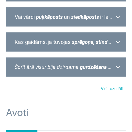
Vai vārdi
puķkāposts
un
ziedkāposts
ir latviešu literārās valodas vārdi?
Kas gaidāms, ja tuvojas
sprēgoņa,
stindzenis
vai
s
Šorīt ārā visur bija dzirdama
gurdzēšana
– kas var
Visi rezultāti
Avoti