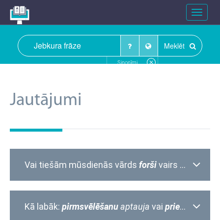
Toggle
navigat
Meklēt
Sinonīmi
Jautājumi
Vai tiešām mūsdienās vārds
forši
vairs nav skaužams literārajā valodā?
Kā labāk:
pirmsvēlēšanu
aptauja
vai
priekšvēlēšanu