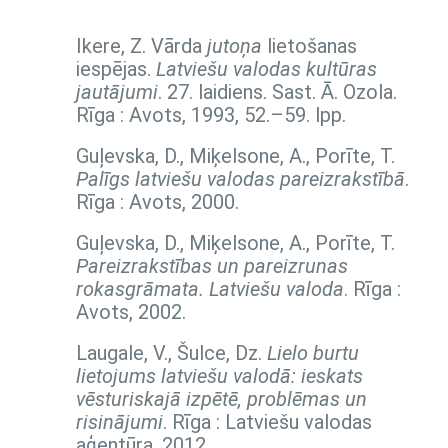
Ikere, Z. Vārda
jutoņa
lietošanas
iespējas.
Latviešu valodas kultūras
jautājumi
. 27. laidiens. Sast. Ā. Ozola.
Rīga : Avots, 1993,
52.–59. lpp.
Guļevska, D., Miķelsone, A., Porīte, T.
Palīgs latviešu valodas pareizrakstībā
.
Rīga : Avots, 2000.
Guļevska, D., Miķelsone, A., Porīte, T.
Pareizrakstības un pareizrunas
rokasgrāmata. Latviešu valoda
. Rīga :
Avots, 2002.
Laugale, V., Šulce, Dz.
Lielo burtu
lietojums latviešu valodā: ieskats
vēsturiskajā izpētē, problēmas un
risinājumi
. Rīga : Latviešu valodas
aģentūra, 2012.