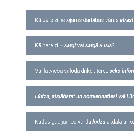
Kā pareizi lietojams darbības vārds
atrast
Kā pareizi –
sargi
vai
sargā
ausis
?
Vai latviešu valodā drīkst teikt:
seko infor
Lūdzu, atslābstat un nomierinaties
! vai
Lūd
Kādos gadījumos vārdu
lūdzu
atdala ar 