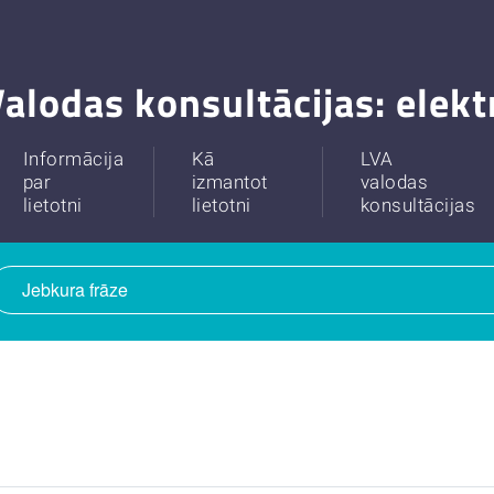
alodas konsultācijas: elek
Informācija
Kā
LVA
par
izmantot
valodas
lietotni
lietotni
konsultācijas