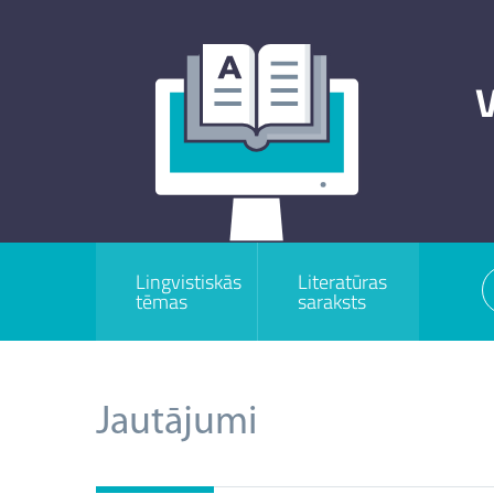
V
Lingvistiskās
Literatūras
tēmas
saraksts
Jautājumi