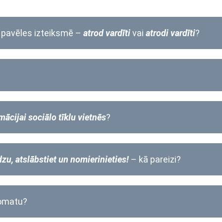
pavēles izteiksmē –
atrod vardīti
vai
atrodi vardīti
?
mācijai sociālo tīklu vietnēs
?
zu, atslābstiet un nomierinieties!
– kā pareizi?
komatu?