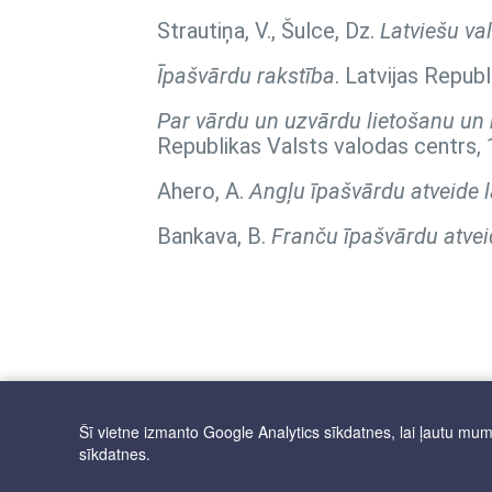
Strautiņa, V., Šulce, Dz.
Latviešu va
Īpašvārdu rakstība
. Latvijas Repub
Par vārdu un uzvārdu lietošanu un r
Republikas Valsts valodas centrs, 
Ahero, A.
Angļu īpašvārdu atveide l
Bankava, B.
Franču īpašvārdu atvei
Šī vietne izmanto Google Analytics sīkdatnes, lai ļautu mums 
sīkdatnes.