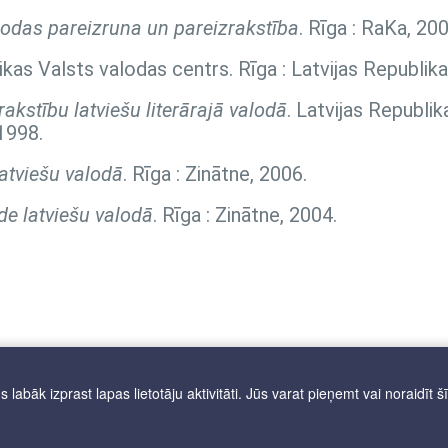
lodas pareizruna un pareizrakstība
. Rīga : RaKa, 200
likas Valsts valodas centrs. Rīga : Latvijas Republik
akstību latviešu literārajā valodā
. Latvijas Republik
1998.
atviešu valodā
. Rīga : Zinātne, 2006.
de latviešu valodā
. Rīga : Zinātne, 2004.
labāk izprast lapas lietotāju aktivitāti. Jūs varat pieņemt vai noraidīt š