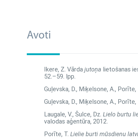
Avoti
Ikere, Z. Vārda
jutoņa
lietošanas ie
52.–59. lpp.
Guļevska, D., Miķelsone, A., Porīte,
Guļevska, D., Miķelsone, A., Porīte,
Laugale, V., Šulce, Dz.
Lielo burtu l
valodas aģentūra, 2012.
Porīte, T.
Lielie burti mūsdienu lat