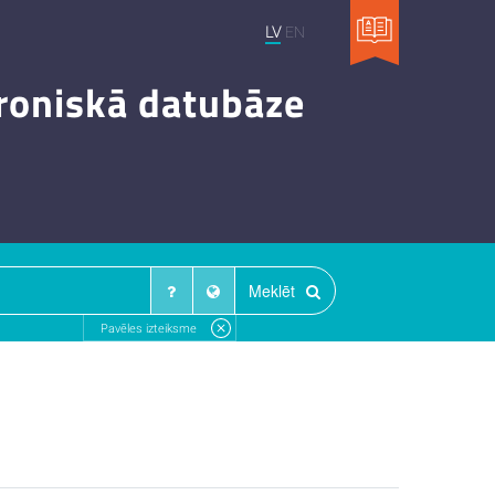
LV
EN
troniskā datubāze
Meklēt
Pavēles izteiksme