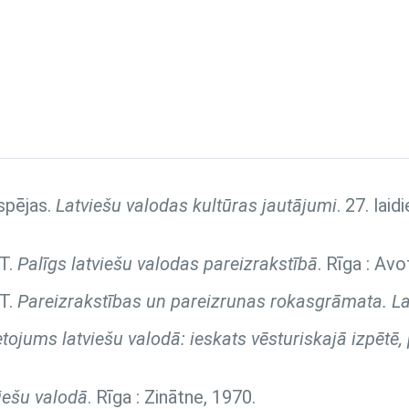
spējas.
Latviešu valodas kultūras jautājumi
. 27. lai
 T.
Palīgs latviešu valodas pareizrakstībā
. Rīga : Avo
 T.
Pareizrakstības un pareizrunas rokasgrāmata. La
ietojums latviešu valodā: ieskats vēsturiskajā izpētē
viešu valodā
. Rīga : Zinātne, 1970.