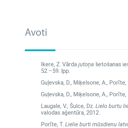
Avoti
Ikere, Z. Vārda
jutoņa
lietošanas ie
52.–59. lpp.
Guļevska, D., Miķelsone, A., Porīte,
Guļevska, D., Miķelsone, A., Porīte,
Laugale, V., Šulce, Dz.
Lielo burtu l
valodas aģentūra, 2012.
Porīte, T.
Lielie burti mūsdienu lat