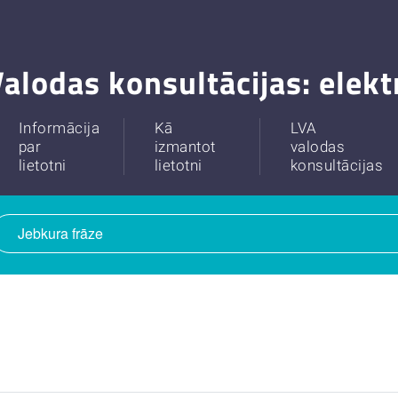
alodas konsultācijas: elek
Informācija
Kā
LVA
par
izmantot
valodas
lietotni
lietotni
konsultācijas