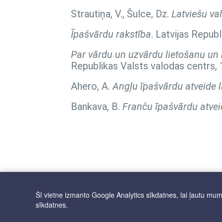
Strautiņa, V., Šulce, Dz.
Latviešu va
Īpašvārdu rakstība
. Latvijas Repub
Par vārdu un uzvārdu lietošanu un r
Republikas Valsts valodas centrs, 
Ahero, A.
Angļu īpašvārdu atveide l
Bankava, B.
Franču īpašvārdu atvei
Šī vietne izmanto Google Analytics sīkdatnes, lai ļautu mums 
sīkdatnes.