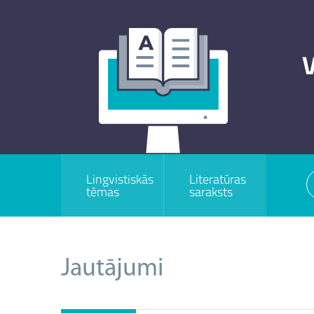
V
Lingvistiskās
Literatūras
tēmas
saraksts
Jautājumi