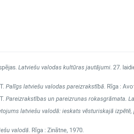
spējas.
Latviešu valodas kultūras jautājumi
. 27. lai
 T.
Palīgs latviešu valodas pareizrakstībā
. Rīga : Avo
 T.
Pareizrakstības un pareizrunas rokasgrāmata. La
ietojums latviešu valodā: ieskats vēsturiskajā izpētē
viešu valodā
. Rīga : Zinātne, 1970.