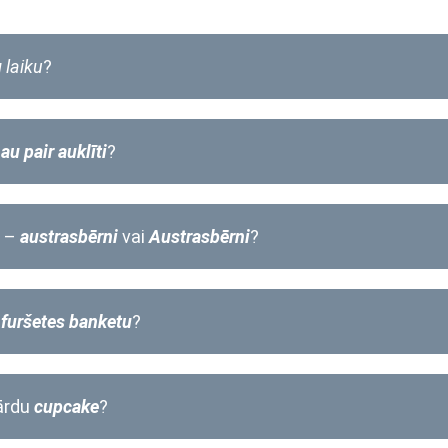
u
laiku
?
t
au pair auklīti
?
i –
austrasbērni
vai
Austrasbērni
?
t
furšetes banketu
?
vārdu
cupcake
?