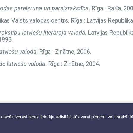
lodas pareizruna un pareizrakstība
. Rīga : RaKa, 200
likas Valsts valodas centrs. Rīga : Latvijas Republik
akstību latviešu literārajā valodā
. Latvijas Republik
1998.
atviešu valodā
. Rīga : Zinātne, 2006.
de latviešu valodā
. Rīga : Zinātne, 2004.
labāk izprast lapas lietotāju aktivitāti. Jūs varat pieņemt vai noraidīt š