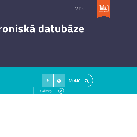
LV
EN
troniskā datubāze
Meklēt
Salikteņi