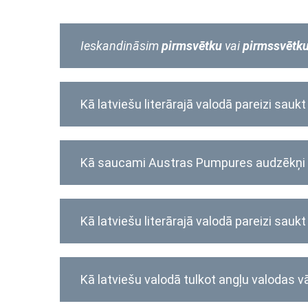
Ieskandināsim
pirmsvētku
vai
pirmssvētk
Kā latviešu literārajā valodā pareizi sauk
Kā saucami Austras Pumpures audzēkņ
Kā latviešu literārajā valodā pareizi sauk
Kā latviešu valodā tulkot angļu valodas 