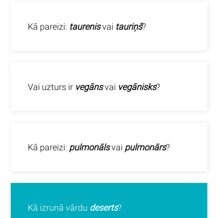
Kā pareizi:
taurenis
vai
tauriņš
?
Vai uzturs ir
vegāns
vai
vegānisks
?
Kā pareizi:
pulmonāls
vai
pulmonārs
?
Kā izrunā vārdu
deserts
?