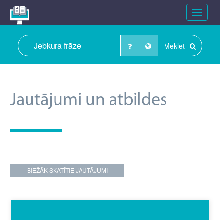
Toggle
navigat
Meklēt
Jautājumi un atbildes
BIEŽĀK SKATĪTIE JAUTĀJUMI