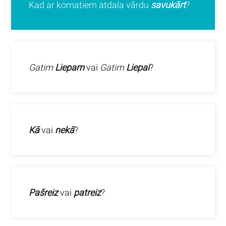
Kad ar komatiem atdala vārdu
savukārt
?
Gatim
Liepam
vai
Gatim
Liepai
?
Kā
vai
nekā
?
Pašreiz
vai
patreiz
?