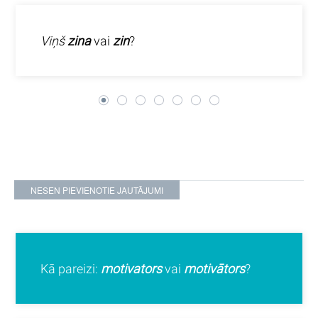
Viņš
zina
vai
zin
?
NESEN PIEVIENOTIE JAUTĀJUMI
Kā pareizi:
motivators
vai
motivātors
?